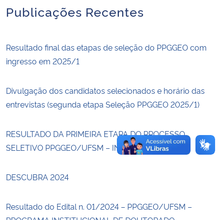
Publicações Recentes
Secretaria-Geral
Resultado final das etapas de seleção do PPGGEO com
Secretaria de Governo
ingresso em 2025/1
Gabinete de Segurança Institucional
Divulgação dos candidatos selecionados e horário das
Advocacia-Geral da União
entrevistas (segunda etapa Seleção PPGGEO 2025/1)
Banco Central do Brasil
RESULTADO DA PRIMEIRA ETAPA DO PROCESSO
SELETIVO PPGGEO/UFSM – INGRESSO 2025/1
Planalto
DESCUBRA 2024
Resultado do Edital n. 01/2024 – PPGGEO/UFSM –
PROGRAMA INSTITUCIONAL DE DOUTORADO