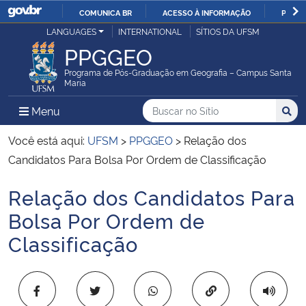
COMUNICA BR
ACESSO À INFORMAÇÃO
PARTI
Casa Civil
LANGUAGES
INTERNATIONAL
SÍTIOS DA UFSM
IR
PPGGEO
PARA
Ministério da Justiça e Segurança Pública
O
Programa de Pós-Graduação em Geografia – Campus Santa
Maria
CONTEÚDO
Ministério da Defesa
Buscar no no Sítio
Busca
Busca:
Menu Principal do Sítio
Menu
Busc
Ministério das Relações Exteriores
Você está aqui:
UFSM
>
PPGGEO
>
Relação dos
Candidatos Para Bolsa Por Ordem de Classificação
Ministério da Economia
Relação dos Candidatos Para
Início do conteúdo
Ministério da Infraestrutura
Bolsa Por Ordem de
Classificação
Ministério da Agricultura, Pecuária e Abastecimento
Ministério da Educação
Copiar para área 