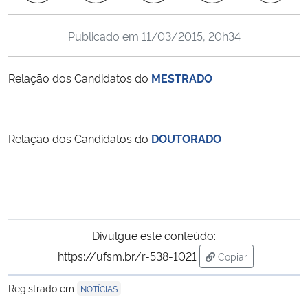
Ministério da Cidadania
Publicado em
11/03/2015, 20h34
Ministério da Saúde
Relação dos Candidatos do
MESTRADO
Ministério de Minas e Energia
Ministério da Ciência, Tecnologia, Inovações e Comunicações
Relação dos Candidatos do
DOUTORADO
Ministério do Meio Ambiente
Ministério do Turismo
Ministério do Desenvolvimento Regional
Divulgue este conteúdo:
https://ufsm.br/r-538-1021
Copiar
Controladoria-Geral da União
para área de tran
Registrado em
NOTÍCIAS
Ministério da Mulher, da Família e dos Direitos Humanos