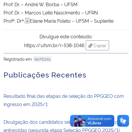
Prof. Dr. – André W. Borba – UFSM
Prof. Dr. – Marcos Leite Nascimento – UFRN
Secretaria-Geral
Profª. Drª.
–
Eliane Maria Foleto – UFSM – Suplente
Secretaria de Governo
Divulgue este conteúdo:
https://ufsm.br/r-538-1046
Gabinete de Segurança Institucional
Copiar
para área de tran
Registrado em
NOTÍCIAS
Advocacia-Geral da União
Publicações Recentes
Banco Central do Brasil
Planalto
Resultado final das etapas de seleção do PPGGEO com
ingresso em 2025/1
Divulgação dos candidatos selecionados e horário das
entrevistas (segunda etapa Seleção PPGGEO 2025/1)