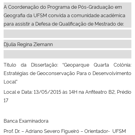
Ministério da Cidadania
A Coordenação do Programa de Pós-Graduação em
Geografia da UFSM convida a comunidade acadêmica
Ministério da Saúde
para assistir a Defesa de Qualificação de Mestrado de:
Ministério de Minas e Energia
Djulia Regina Ziemann
Ministério da Ciência, Tecnologia, Inovações e Comunicações
Título da Dissertação: “Geoparque Quarta Colônia:
Ministério do Meio Ambiente
Estratégias de Geoconservação Para o Desenvolvimento
Local”
Ministério do Turismo
Local e Data: 13/05/2015 às 14H na Anfiteatro B2, Prédio
17
Ministério do Desenvolvimento Regional
Controladoria-Geral da União
Banca Examinadora
Prof. Dr. – Adriano Severo Figueiró – Orientador- UFSM
Ministério da Mulher, da Família e dos Direitos Humanos