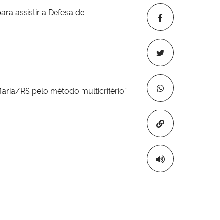
 assistir a Defesa de
aria/RS pelo método multicritério
”
Copiar para áre