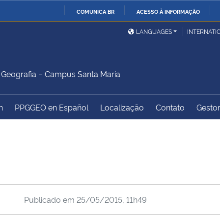
COMUNICA BR
ACESSO À INFORMAÇÃO
Ministério da Defesa
Ministério das Relações
Mini
IR
LANGUAGES
INTERNATI
Exteriores
PARA
O
Ministério da Cidadania
Ministério da Saúde
Mini
CONTEÚDO
Geografia – Campus Santa Maria
h
PPGGEO en Español
Localização
Contato
Gestor
Ministério do
Controladoria-Geral da
Mini
Desenvolvimento Regional
União
Famí
Hum
Advocacia-Geral da União
Banco Central do Brasil
Plan
Publicado em
25/05/2015, 11h49