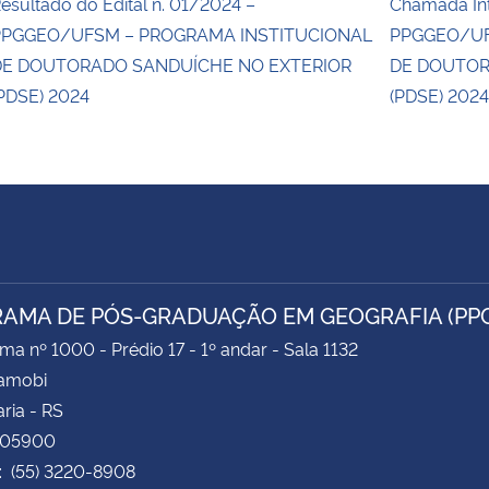
esultado do Edital n. 01/2024 –
Chamada Int
PPGGEO/UFSM – PROGRAMA INSTITUCIONAL
PPGGEO/UF
DE DOUTORADO SANDUÍCHE NO EXTERIOR
DE DOUTOR
PDSE) 2024
(PDSE) 202
AMA DE PÓS-GRADUAÇÃO EM GEOGRAFIA (PP
ima nº 1000 - Prédio 17 - 1º andar - Sala 1132
Camobi
ria - RS
105900
: (55) 3220-8908