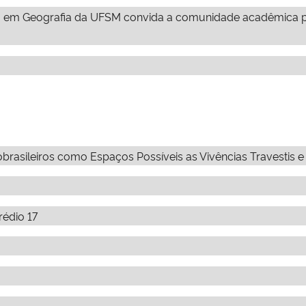
m Geografia da UFSM convida a comunidade acadêmica para
robrasileiros como Espaços Possíveis as Vivências Travestis e
rédio 17