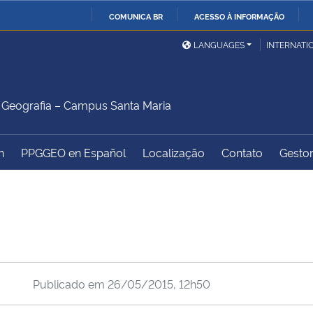
COMUNICA BR
ACESSO À INFORMAÇÃO
Ministério da Defesa
Ministério das Relações
Mini
IR
LANGUAGES
INTERNATI
Exteriores
PARA
O
Ministério da Cidadania
Ministério da Saúde
Mini
CONTEÚDO
Geografia – Campus Santa Maria
h
PPGGEO en Español
Localização
Contato
Gestor
Ministério do
Controladoria-Geral da
Mini
Desenvolvimento Regional
União
Famí
Hum
Advocacia-Geral da União
Banco Central do Brasil
Plan
Publicado em
26/05/2015, 12h50