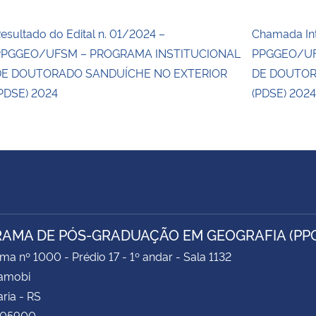
esultado do Edital n. 01/2024 –
Chamada Int
PPGGEO/UFSM – PROGRAMA INSTITUCIONAL
PPGGEO/UF
DE DOUTORADO SANDUÍCHE NO EXTERIOR
DE DOUTOR
PDSE) 2024
(PDSE) 202
AMA DE PÓS-GRADUAÇÃO EM GEOGRAFIA (PP
ima nº 1000 - Prédio 17 - 1º andar - Sala 1132
Camobi
ria - RS
105900