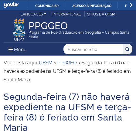
COMUNICA BR
ACESSO À INFORMAÇÃO
PARTI
Casa Civil
LANGUAGES
INTERNATIONAL
SÍTIOS DA UFSM
IR
PPGGEO
PARA
Ministério da Justiça e Segurança Pública
O
Programa de Pós-Graduação em Geografia – Campus Santa
Maria
CONTEÚDO
Ministério da Defesa
Buscar no no Sítio
Busca
Busca:
Menu Principal do Sítio
Menu
Busc
Ministério das Relações Exteriores
Você está aqui:
UFSM
>
PPGGEO
>
Segunda-feira (7) não
haverá expediente na UFSM e terça-feira (8) é feriado em
Ministério da Economia
Santa Maria
Segunda-feira (7) não haverá
Ministério da Infraestrutura
Início do conteúdo
expediente na UFSM e terça-
Ministério da Agricultura, Pecuária e Abastecimento
feira (8) é feriado em Santa
Maria
Ministério da Educação