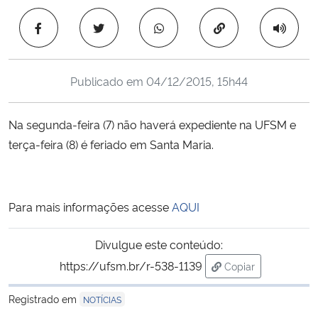
Ministério da Cidadania
Copiar para área 
Ministério da Saúde
Publicado em
04/12/2015, 15h44
Ministério de Minas e Energia
Na segunda-feira (7) não haverá expediente na UFSM e
Ministério da Ciência, Tecnologia, Inovações e Comunicações
terça-feira (8) é feriado em Santa Maria.
Ministério do Meio Ambiente
Ministério do Turismo
Para mais informações acesse
AQUI
Ministério do Desenvolvimento Regional
Divulgue este conteúdo:
https://ufsm.br/r-538-1139
Copiar
Controladoria-Geral da União
para área de trans
Registrado em
NOTÍCIAS
Ministério da Mulher, da Família e dos Direitos Humanos