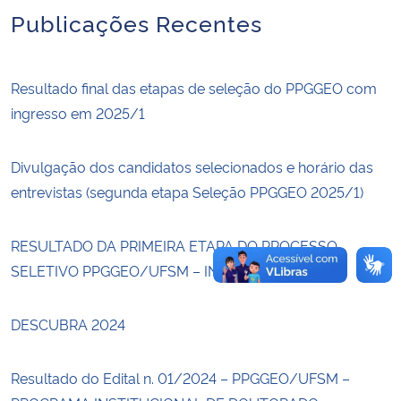
Publicações Recentes
Secretaria-Geral
Resultado final das etapas de seleção do PPGGEO com
Secretaria de Governo
ingresso em 2025/1
Gabinete de Segurança Institucional
Divulgação dos candidatos selecionados e horário das
Advocacia-Geral da União
entrevistas (segunda etapa Seleção PPGGEO 2025/1)
Banco Central do Brasil
RESULTADO DA PRIMEIRA ETAPA DO PROCESSO
SELETIVO PPGGEO/UFSM – INGRESSO 2025/1
Planalto
DESCUBRA 2024
Resultado do Edital n. 01/2024 – PPGGEO/UFSM –