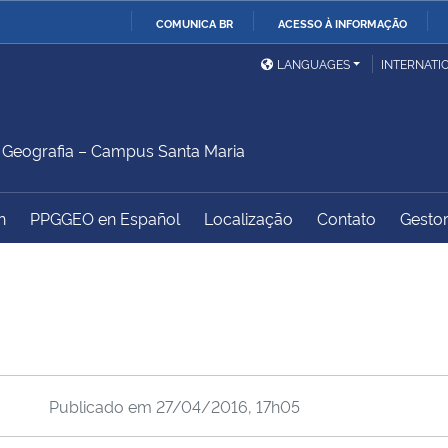
COMUNICA BR
ACESSO À INFORMAÇÃO
Ministério da Defesa
Ministério das Relações
Mini
IR
LANGUAGES
INTERNATI
Exteriores
PARA
O
Ministério da Cidadania
Ministério da Saúde
Mini
CONTEÚDO
Geografia – Campus Santa Maria
h
PPGGEO en Español
Localização
Contato
Gestor
Ministério do
Controladoria-Geral da
Mini
Desenvolvimento Regional
União
Famí
Hum
Advocacia-Geral da União
Banco Central do Brasil
Plan
Publicado em
27/04/2016, 17h05