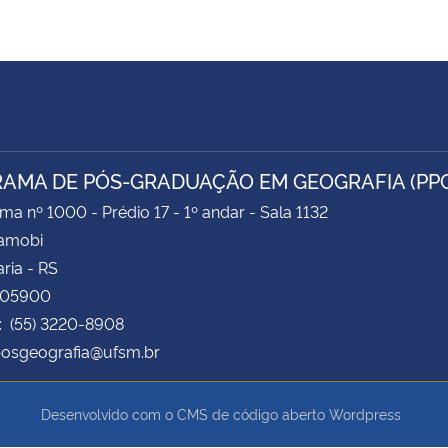
AMA DE PÓS-GRADUAÇÃO EM GEOGRAFIA (PP
ima nº 1000 - Prédio 17 - 1º andar - Sala 1132
Camobi
ria - RS
105900
: (55) 3220-8908
posgeografia@ufsm.br
Desenvolvido com o CMS de código aberto
Wordpress