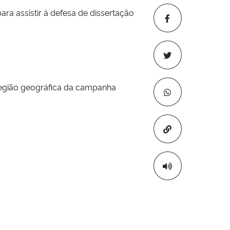
 assistir à defesa de dissertação
rregião geográfica da campanha
Copiar para áre