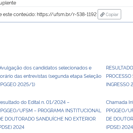
uplente
e este conteúdo:
https://ufsm.br/r-538-1192
Copiar
para área de
ivulgação dos candidatos selecionados e
RESULTADO
orário das entrevistas (segunda etapa Seleção
PROCESSO 
PGGEO 2025/1)
INGRESSO 
esultado do Edital n. 01/2024 –
Chamada Int
PPGGEO/UFSM – PROGRAMA INSTITUCIONAL
PPGGEO/UF
DE DOUTORADO SANDUÍCHE NO EXTERIOR
DE DOUTOR
PDSE) 2024
(PDSE) 202