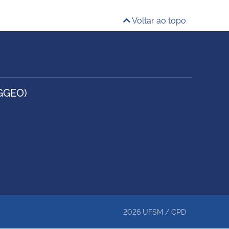
Voltar ao topo
GGEO)
2026
UFSM
/
CPD