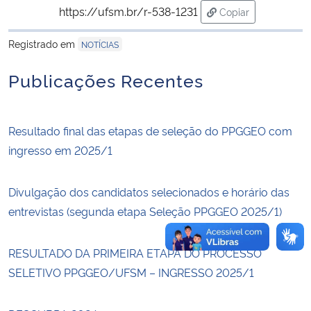
https://ufsm.br/r-538-1231
Copiar
para área de trans
Secretaria-Geral
Registrado em
NOTÍCIAS
Secretaria de Governo
Publicações Recentes
Gabinete de Segurança Institucional
Resultado final das etapas de seleção do PPGGEO com
Advocacia-Geral da União
ingresso em 2025/1
Banco Central do Brasil
Divulgação dos candidatos selecionados e horário das
entrevistas (segunda etapa Seleção PPGGEO 2025/1)
Planalto
RESULTADO DA PRIMEIRA ETAPA DO PROCESSO
SELETIVO PPGGEO/UFSM – INGRESSO 2025/1