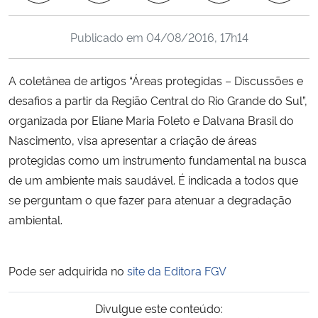
Ministério da Cidadania
Publicado em
04/08/2016, 17h14
Ministério da Saúde
A coletânea de artigos “Áreas protegidas – Discussões e
Ministério de Minas e Energia
desafios a partir da Região Central do Rio Grande do Sul”,
organizada por Eliane Maria Foleto e Dalvana Brasil do
Ministério da Ciência, Tecnologia, Inovações e Comunicações
Nascimento, visa apresentar a criação de áreas
protegidas como um instrumento fundamental na busca
Ministério do Meio Ambiente
de um ambiente mais saudável. É indicada a todos que
se perguntam o que fazer para atenuar a degradação
Ministério do Turismo
ambiental.
Ministério do Desenvolvimento Regional
Pode ser adquirida no
site da Editora FGV
Controladoria-Geral da União
Divulgue este conteúdo:
Ministério da Mulher, da Família e dos Direitos Humanos