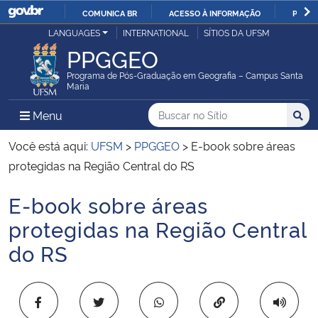
COMUNICA BR
ACESSO À INFORMAÇÃO
PARTI
Casa Civil
LANGUAGES
INTERNATIONAL
SÍTIOS DA UFSM
IR
PPGGEO
PARA
Ministério da Justiça e Segurança Pública
O
Programa de Pós-Graduação em Geografia – Campus Santa
Maria
CONTEÚDO
Ministério da Defesa
Buscar no no Sítio
Busca
Busca:
Menu Principal do Sítio
Menu
Busc
Ministério das Relações Exteriores
Você está aqui:
UFSM
>
PPGGEO
>
E-book sobre áreas
protegidas na Região Central do RS
Ministério da Economia
E-book sobre áreas
Início do conteúdo
Ministério da Infraestrutura
protegidas na Região Central
do RS
Ministério da Agricultura, Pecuária e Abastecimento
Ministério da Educação
Copiar para área 