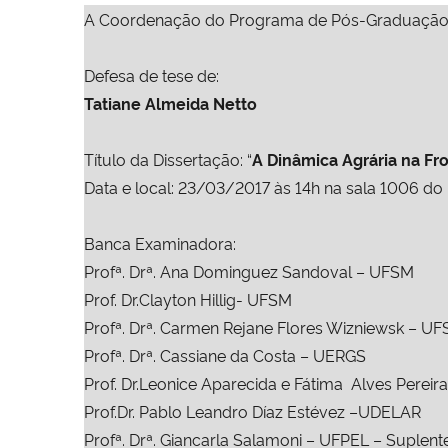
A Coordenação do Programa de Pós-Graduação e
Defesa de tese de:
Tatiane Almeida Netto
Título da Dissertação: “
A Dinâmica Agrária na Fro
Data e local: 23/03/2017 às 14h na sala 1006 do 
Banca Examinadora:
Profª. Drª. Ana Dominguez Sandoval
– UFSM
Prof. Dr.Clayton Hillig- UFSM
Profª. Drª. Carmen Rejane Flores Wizniewsk
– UF
Profª. Drª. Cassiane da Costa – UERGS
Prof. Dr.Leonice Aparecida e Fátima Alves Pere
Prof.Dr. Pablo Leandro Díaz Estévez –
UDELAR
Profª. Drª. Giancarla Salamoni –
UFPEL
– Suplent