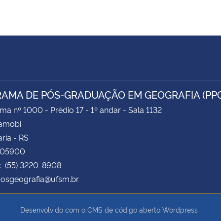
AMA DE PÓS-GRADUAÇÃO EM GEOGRAFIA (PP
ima nº 1000 - Prédio 17 - 1º andar - Sala 1132
Camobi
ria - RS
105900
: (55) 3220-8908
posgeografia@ufsm.br
Desenvolvido com o CMS de código aberto
Wordpress