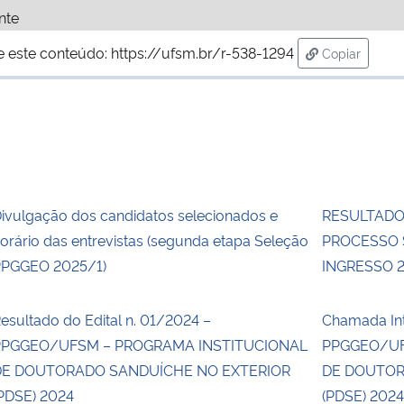
nte
e este conteúdo:
https://ufsm.br/r-538-1294
Copiar
para área d
ivulgação dos candidatos selecionados e
RESULTADO
orário das entrevistas (segunda etapa Seleção
PROCESSO 
PGGEO 2025/1)
INGRESSO 
esultado do Edital n. 01/2024 –
Chamada Int
PPGGEO/UFSM – PROGRAMA INSTITUCIONAL
PPGGEO/UF
DE DOUTORADO SANDUÍCHE NO EXTERIOR
DE DOUTOR
PDSE) 2024
(PDSE) 202