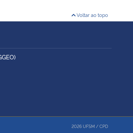
Voltar ao topo
GGEO)
2026
UFSM
/
CPD