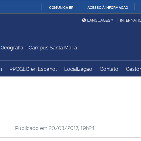
COMUNICA BR
ACESSO À INFORMAÇÃO
Ministério da Defesa
Ministério das Relações
Mini
IR
LANGUAGES
INTERNATI
Exteriores
PARA
O
Ministério da Cidadania
Ministério da Saúde
Mini
CONTEÚDO
Geografia – Campus Santa Maria
h
PPGGEO en Español
Localização
Contato
Gestor
Ministério do
Controladoria-Geral da
Mini
Desenvolvimento Regional
União
Famí
Hum
Advocacia-Geral da União
Banco Central do Brasil
Plan
Publicado em
20/03/2017, 19h24