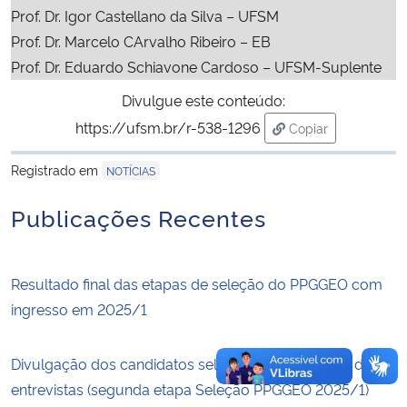
Prof. Dr. Igor Castellano da Silva – UFSM
Prof. Dr. Marcelo CArvalho Ribeiro – EB
Secretaria-Geral
Prof. Dr. Eduardo Schiavone Cardoso – UFSM-Suplente
Secretaria de Governo
Divulgue este conteúdo:
https://ufsm.br/r-538-1296
Copiar
Gabinete de Segurança Institucional
para área de tran
Registrado em
NOTÍCIAS
Advocacia-Geral da União
Publicações Recentes
Banco Central do Brasil
Resultado final das etapas de seleção do PPGGEO com
Planalto
ingresso em 2025/1
Divulgação dos candidatos selecionados e horário das
entrevistas (segunda etapa Seleção PPGGEO 2025/1)