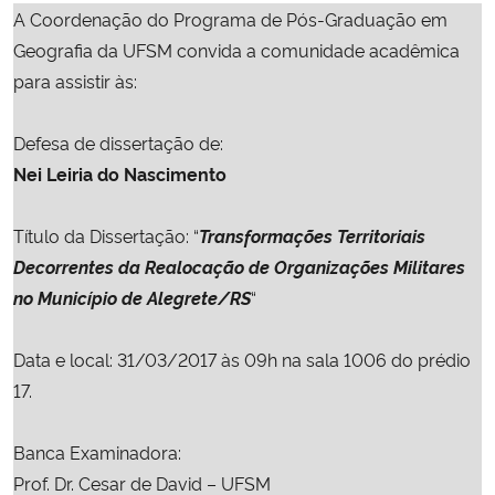
A Coordenação do Programa de Pós-Graduação em
Ministério da Cidadania
Geografia da UFSM convida a comunidade acadêmica
Ministério da Saúde
para assistir às:
Ministério de Minas e Energia
Defesa de dissertação de:
Nei Leiria do Nascimento
Ministério da Ciência, Tecnologia, Inovações e Comunicações
Título da Dissertação: “
Transformações Territoriais
Ministério do Meio Ambiente
Decorrentes da Realocação de Organizações Militares
no Município de Alegrete/RS
“
Ministério do Turismo
Data e local: 31/03/2017 às 09h na sala 1006 do prédio
Ministério do Desenvolvimento Regional
17.
Controladoria-Geral da União
Banca Examinadora:
Prof. Dr. Cesar de David – UFSM
Ministério da Mulher, da Família e dos Direitos Humanos