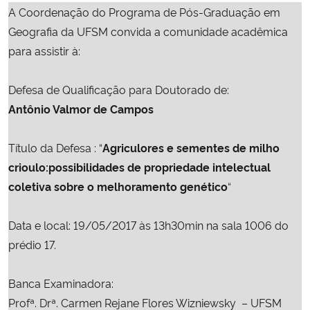
A Coordenação do Programa de Pós-Graduação em
Ministério da Cidadania
Geografia da UFSM convida a comunidade acadêmica
Ministério da Saúde
para assistir à:
Ministério de Minas e Energia
Defesa de Qualificação para Doutorado de:
Antônio Valmor de Campos
Ministério da Ciência, Tecnologia, Inovações e Comunicações
Título da Defesa : “
Agriculores e sementes de milho
Ministério do Meio Ambiente
crioulo:possibilidades de propriedade intelectual
coletiva sobre o melhoramento genético
“
Ministério do Turismo
Data e local: 19/05/2017 às 13h30min na sala 1006 do 
Ministério do Desenvolvimento Regional
prédio 17.
Controladoria-Geral da União
Banca Examinadora:
Profª. Drª. Carmen Rejane Flores Wizniewsky – UFSM
Ministério da Mulher, da Família e dos Direitos Humanos