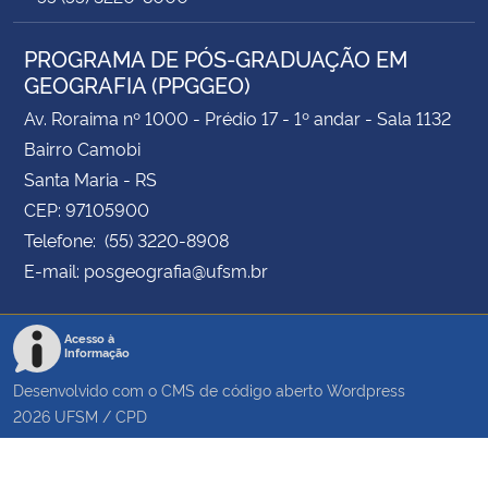
PROGRAMA DE PÓS-GRADUAÇÃO EM
GEOGRAFIA (PPGGEO)
Av. Roraima nº 1000 - Prédio 17 - 1º andar - Sala 1132
Bairro Camobi
Santa Maria - RS
CEP: 97105900
Telefone: (55) 3220-8908
E-mail: posgeografia@ufsm.br
Acesso à
Informação
Desenvolvido com o CMS de código aberto
Wordpress
2026
UFSM
/
CPD