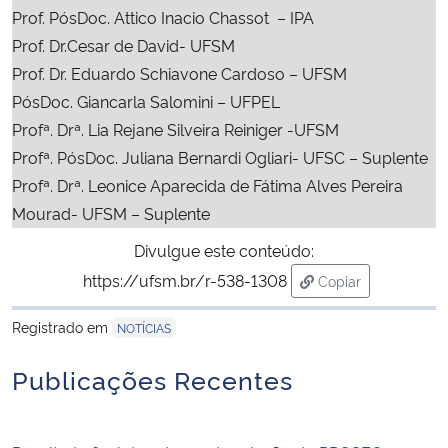
Prof. PósDoc. Attico Inacio Chassot
– IPA
Prof. Dr.Cesar de David- UFSM
Secretaria-Geral
Prof. Dr.
Eduardo Schiavone Cardoso – UFSM
PósDoc. Giancarla Salomini
– UFPEL
Secretaria de Governo
Profª. Drª. Lia Rejane Silveira Reiniger -UFSM
Gabinete de Segurança Institucional
Profª. PósDoc. Juliana Bernardi Ogliari- UFSC – Suplente
Profª. Drª.
Leonice Aparecida de Fátima Alves Pereira
Advocacia-Geral da União
Mourad- UFSM – Suplente
Divulgue este conteúdo:
Banco Central do Brasil
https://ufsm.br/r-538-1308
Copiar
para área de tran
Planalto
Registrado em
NOTÍCIAS
Publicações Recentes