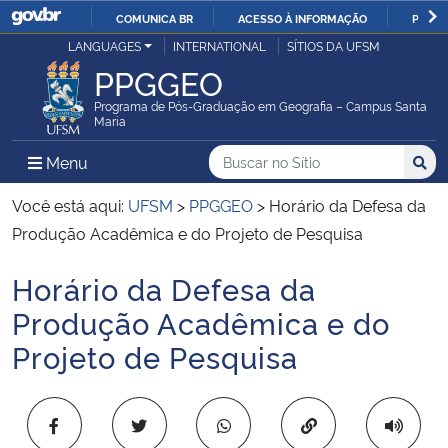
COMUNICA BR
ACESSO À INFORMAÇÃO
PARTI
Casa Civil
LANGUAGES
INTERNATIONAL
SÍTIOS DA UFSM
IR
PPGGEO
PARA
Ministério da Justiça e Segurança Pública
O
Programa de Pós-Graduação em Geografia – Campus Santa
Maria
CONTEÚDO
Ministério da Defesa
Buscar no no Sítio
Busca
Busca:
Menu Principal do Sítio
Menu
Busc
Ministério das Relações Exteriores
Você está aqui:
UFSM
>
PPGGEO
>
Horário da Defesa da
Produção Acadêmica e do Projeto de Pesquisa
Ministério da Economia
Horário da Defesa da
Início do conteúdo
Ministério da Infraestrutura
Produção Acadêmica e do
Projeto de Pesquisa
Ministério da Agricultura, Pecuária e Abastecimento
Ministério da Educação
Copiar para área 