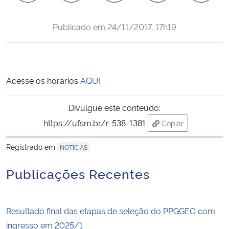
Ministério da Cidadania
Publicado em
24/11/2017, 17h19
Ministério da Saúde
Ministério de Minas e Energia
Acesse os horários
AQUI.
Ministério da Ciência, Tecnologia, Inovações e Comunicações
Divulgue este conteúdo:
Ministério do Meio Ambiente
https://ufsm.br/r-538-1381
Copiar
para área de trans
Ministério do Turismo
Registrado em
NOTÍCIAS
Publicações Recentes
Ministério do Desenvolvimento Regional
Controladoria-Geral da União
Resultado final das etapas de seleção do PPGGEO com
ingresso em 2025/1
Ministério da Mulher, da Família e dos Direitos Humanos