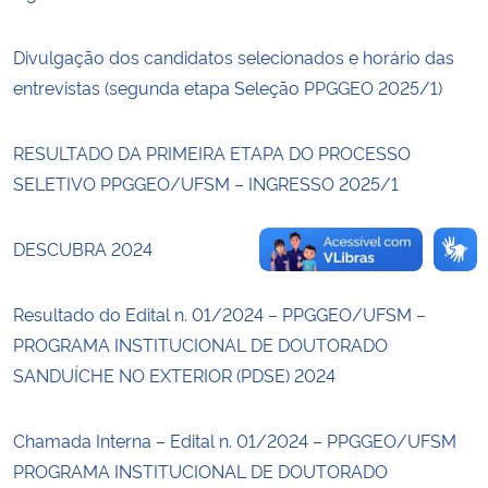
Secretaria-Geral
Divulgação dos candidatos selecionados e horário das
entrevistas (segunda etapa Seleção PPGGEO 2025/1)
Secretaria de Governo
RESULTADO DA PRIMEIRA ETAPA DO PROCESSO
Gabinete de Segurança Institucional
SELETIVO PPGGEO/UFSM – INGRESSO 2025/1
Advocacia-Geral da União
DESCUBRA 2024
Banco Central do Brasil
Resultado do Edital n. 01/2024 – PPGGEO/UFSM –
Planalto
PROGRAMA INSTITUCIONAL DE DOUTORADO
SANDUÍCHE NO EXTERIOR (PDSE) 2024
Chamada Interna – Edital n. 01/2024 – PPGGEO/UFSM
PROGRAMA INSTITUCIONAL DE DOUTORADO