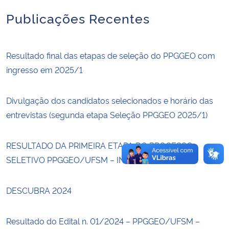
Publicações Recentes
Secretaria-Geral
Secretaria de Governo
Resultado final das etapas de seleção do PPGGEO com
ingresso em 2025/1
Gabinete de Segurança Institucional
Divulgação dos candidatos selecionados e horário das
Advocacia-Geral da União
entrevistas (segunda etapa Seleção PPGGEO 2025/1)
Banco Central do Brasil
RESULTADO DA PRIMEIRA ETAPA DO PROCESSO
SELETIVO PPGGEO/UFSM – INGRESSO 2025/1
Planalto
DESCUBRA 2024
Resultado do Edital n. 01/2024 – PPGGEO/UFSM –