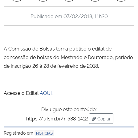
Ministério da Cidadania
Publicado em
07/02/2018, 11h20
Ministério da Saúde
Ministério de Minas e Energia
A Comissão de Bolsas torna público o edital de
Ministério da Ciência, Tecnologia, Inovações e Comunicações
concessão de bolsas do Mestrado e Doutorado, período
de inscrição 26 à 28 de feveireiro de 2018.
Ministério do Meio Ambiente
Ministério do Turismo
Acesse o Edital
AQUI.
Ministério do Desenvolvimento Regional
Divulgue este conteúdo:
https://ufsm.br/r-538-1412
Copiar
Controladoria-Geral da União
para área de trans
Registrado em
NOTÍCIAS
Ministério da Mulher, da Família e dos Direitos Humanos