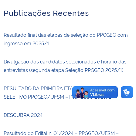
Publicações Recentes
Secretaria-Geral
Secretaria de Governo
Resultado final das etapas de seleção do PPGGEO com
ingresso em 2025/1
Gabinete de Segurança Institucional
Divulgação dos candidatos selecionados e horário das
Advocacia-Geral da União
entrevistas (segunda etapa Seleção PPGGEO 2025/1)
Banco Central do Brasil
RESULTADO DA PRIMEIRA ETAPA DO PROCESSO
Planalto
SELETIVO PPGGEO/UFSM – INGRESSO 2025/1
DESCUBRA 2024
Resultado do Edital n. 01/2024 – PPGGEO/UFSM –