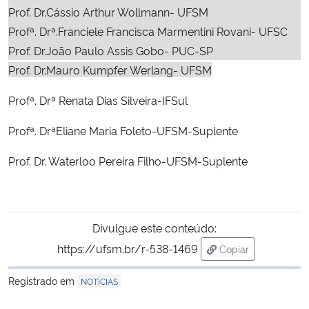
Prof. Dr.Cássio Arthur Wollmann- UFSM
Profª. Drª.Franciele Francisca Marmentini Rovani- UFSC
Secretaria-Geral
Prof. Dr.João Paulo Assis Gobo- PUC-SP
Prof. Dr.Mauro Kumpfer Werlang- UFSM
Secretaria de Governo
Profª. Drª
Renata Dias Silveira-IFSul
Gabinete de Segurança Institucional
Profª. Drª
Eliane Maria Foleto-UFSM-Suplente
Advocacia-Geral da União
Prof. Dr. Waterloo Pereira Filho-UFSM-Suplente
Banco Central do Brasil
Planalto
Divulgue este conteúdo:
https://ufsm.br/r-538-1469
Copiar
para área de tran
Registrado em
NOTÍCIAS