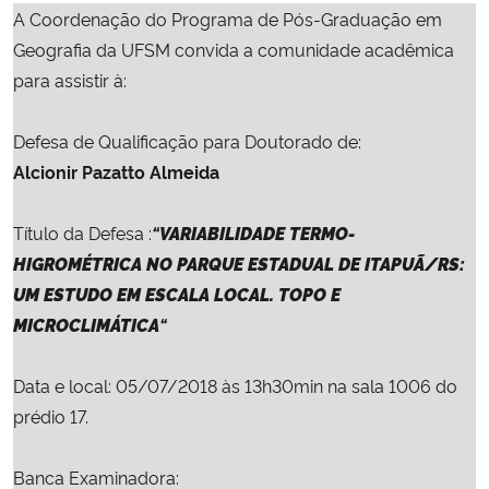
A Coordenação do Programa de Pós-Graduação em
Ministério da Cidadania
Geografia da UFSM convida a comunidade acadêmica
Ministério da Saúde
para assistir à:
Ministério de Minas e Energia
Defesa de Qualificação para Doutorado de:
Alcionir Pazatto Almeida
Ministério da Ciência, Tecnologia, Inovações e Comunicações
Título da Defesa :
“
VARIABILIDADE TERMO-
Ministério do Meio Ambiente
HIGROMÉTRICA NO PARQUE ESTADUAL DE ITAPUÃ/RS:
UM ESTUDO EM ESCALA LOCAL. TOPO E
Ministério do Turismo
MICROCLIMÁTICA
“
Ministério do Desenvolvimento Regional
Data e local: 05/07/2018 às 13h30min na sala 1006 do 
prédio 17.
Controladoria-Geral da União
Banca Examinadora:
Ministério da Mulher, da Família e dos Direitos Humanos