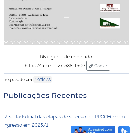
Secretaria-Geral
Secretaria de Governo
Gabinete de Segurança Institucional
Divulgue este conteúdo:
Advocacia-Geral da União
https://ufsm.br/r-538-1502
Copiar
para área de tran
Banco Central do Brasil
Registrado em
NOTÍCIAS
Publicações Recentes
Planalto
Resultado final das etapas de seleção do PPGGEO com
ingresso em 2025/1