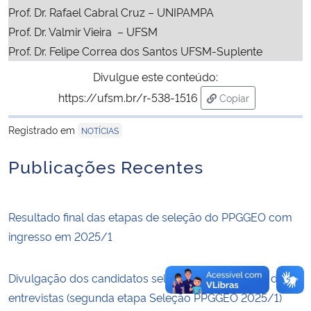
Prof. Dr. Rafael Cabral Cruz – UNIPAMPA
Prof. Dr.
Valmir Vieira – UFSM
Secretaria-Geral
Prof. Dr. Felipe Correa dos Santos UFSM-Suplente
Secretaria de Governo
Divulgue este conteúdo:
https://ufsm.br/r-538-1516
Copiar
Gabinete de Segurança Institucional
para área de trans
Registrado em
NOTÍCIAS
Advocacia-Geral da União
Publicações Recentes
Banco Central do Brasil
Resultado final das etapas de seleção do PPGGEO com
Planalto
ingresso em 2025/1
Divulgação dos candidatos selecionados e horário das
entrevistas (segunda etapa Seleção PPGGEO 2025/1)