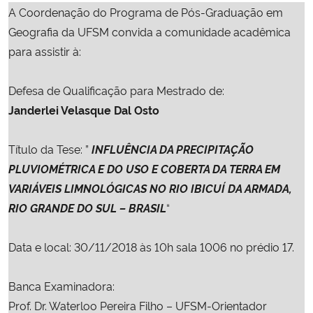
A Coordenação do Programa de Pós-Graduação em
Ministério da Cidadania
Geografia da UFSM convida a comunidade acadêmica
Ministério da Saúde
para assistir à:
Ministério de Minas e Energia
Defesa
de Qualificação para Mestrado de:
Janderlei Velasque Dal Osto
Ministério da Ciência, Tecnologia, Inovações e Comunicações
Título da Tese:
”
INFLUÊNCIA DA PRECIPITAÇÃO
Ministério do Meio Ambiente
PLUVIOMÉTRICA E DO USO E COBERTA DA TERRA EM
VARIÁVEIS LIMNOLÓGICAS NO RIO IBICUÍ DA ARMADA,
Ministério do Turismo
RIO GRANDE DO SUL – BRASIL
“
Ministério do Desenvolvimento Regional
Data e local: 30/11/2018 às 10h
sala 1006 no prédio 17
.
Controladoria-Geral da União
Banca Examinadora:
Prof. Dr.
Waterloo Pereira Filho
– UFSM-Orientador
Ministério da Mulher, da Família e dos Direitos Humanos