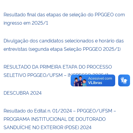
Resultado final das etapas de seleção do PPGGEO com
Secretaria-Geral
ingresso em 2025/1
Secretaria de Governo
Divulgação dos candidatos selecionados e horário das
Gabinete de Segurança Institucional
entrevistas (segunda etapa Seleção PPGGEO 2025/1)
Advocacia-Geral da União
RESULTADO DA PRIMEIRA ETAPA DO PROCESSO
SELETIVO PPGGEO/UFSM – INGRESSO 2025/1
Banco Central do Brasil
DESCUBRA 2024
Planalto
Resultado do Edital n. 01/2024 – PPGGEO/UFSM –
PROGRAMA INSTITUCIONAL DE DOUTORADO
SANDUÍCHE NO EXTERIOR (PDSE) 2024