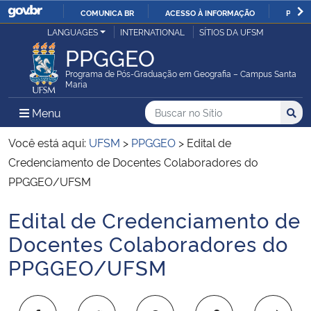
COMUNICA BR
ACESSO À INFORMAÇÃO
PARTI
Casa Civil
LANGUAGES
INTERNATIONAL
SÍTIOS DA UFSM
IR
PPGGEO
PARA
Ministério da Justiça e Segurança Pública
O
Programa de Pós-Graduação em Geografia – Campus Santa
Maria
CONTEÚDO
Ministério da Defesa
Buscar no no Sítio
Busca
Busca:
Menu Principal do Sítio
Menu
Busc
Ministério das Relações Exteriores
Você está aqui:
UFSM
>
PPGGEO
>
Edital de
Credenciamento de Docentes Colaboradores do
Ministério da Economia
PPGGEO/UFSM
Edital de Credenciamento de
Ministério da Infraestrutura
Início do conteúdo
Docentes Colaboradores do
Ministério da Agricultura, Pecuária e Abastecimento
PPGGEO/UFSM
Ministério da Educação