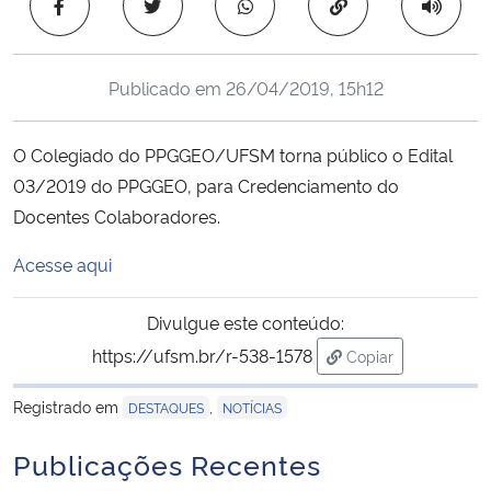
Copiar para área 
Ministério da Cidadania
Ministério da Saúde
Publicado em
26/04/2019, 15h12
Ministério de Minas e Energia
O Colegiado do PPGGEO/UFSM torna público o Edital
03/2019 do PPGGEO, para Credenciamento do
Ministério da Ciência, Tecnologia, Inovações e Comunicações
Docentes Colaboradores.
Ministério do Meio Ambiente
Acesse aqui
Ministério do Turismo
Divulgue este conteúdo:
https://ufsm.br/r-538-1578
Copiar
Ministério do Desenvolvimento Regional
para área de trans
Registrado em
,
DESTAQUES
NOTÍCIAS
Controladoria-Geral da União
Publicações Recentes
Ministério da Mulher, da Família e dos Direitos Humanos