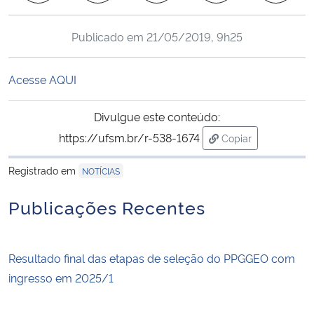
Ministério da Cidadania
Publicado em
21/05/2019, 9h25
Ministério da Saúde
Acesse AQUI
Ministério de Minas e Energia
Divulgue este conteúdo:
Ministério da Ciência, Tecnologia, Inovações e Comunicações
https://ufsm.br/r-538-1674
Copiar
para área de trans
Ministério do Meio Ambiente
Registrado em
NOTÍCIAS
Ministério do Turismo
Publicações Recentes
Ministério do Desenvolvimento Regional
Resultado final das etapas de seleção do PPGGEO com
Controladoria-Geral da União
ingresso em 2025/1
Ministério da Mulher, da Família e dos Direitos Humanos