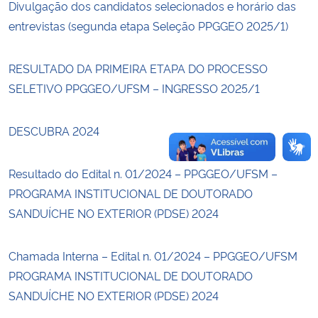
Divulgação dos candidatos selecionados e horário das
entrevistas (segunda etapa Seleção PPGGEO 2025/1)
Secretaria-Geral
RESULTADO DA PRIMEIRA ETAPA DO PROCESSO
Secretaria de Governo
SELETIVO PPGGEO/UFSM – INGRESSO 2025/1
Gabinete de Segurança Institucional
DESCUBRA 2024
Advocacia-Geral da União
Resultado do Edital n. 01/2024 – PPGGEO/UFSM –
Banco Central do Brasil
PROGRAMA INSTITUCIONAL DE DOUTORADO
SANDUÍCHE NO EXTERIOR (PDSE) 2024
Planalto
Chamada Interna – Edital n. 01/2024 – PPGGEO/UFSM
PROGRAMA INSTITUCIONAL DE DOUTORADO
SANDUÍCHE NO EXTERIOR (PDSE) 2024