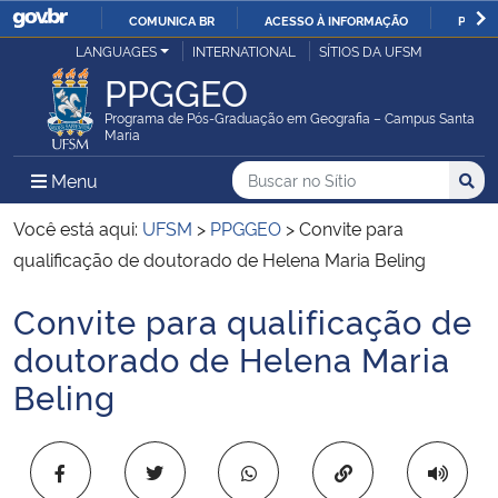
COMUNICA BR
ACESSO À INFORMAÇÃO
PARTI
Casa Civil
LANGUAGES
INTERNATIONAL
SÍTIOS DA UFSM
IR
PPGGEO
PARA
Ministério da Justiça e Segurança Pública
O
Programa de Pós-Graduação em Geografia – Campus Santa
Maria
CONTEÚDO
Ministério da Defesa
Buscar no no Sítio
Busca
Busca:
Menu Principal do Sítio
Menu
Busc
Ministério das Relações Exteriores
Você está aqui:
UFSM
>
PPGGEO
>
Convite para
qualificação de doutorado de Helena Maria Beling
Ministério da Economia
Convite para qualificação de
Início do conteúdo
Ministério da Infraestrutura
doutorado de Helena Maria
Beling
Ministério da Agricultura, Pecuária e Abastecimento
Ministério da Educação
Copiar para área 