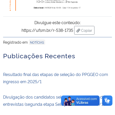
Secretaria-Geral
Divulgue este conteúdo:
Secretaria de Governo
https://ufsm.br/r-538-1735
Copiar
para área de trans
Gabinete de Segurança Institucional
Registrado em
NOTÍCIAS
Advocacia-Geral da União
Publicações Recentes
Banco Central do Brasil
Resultado final das etapas de seleção do PPGGEO com
Planalto
ingresso em 2025/1
Divulgação dos candidatos selecionados e horário das
entrevistas (segunda etapa Seleção PPGGEO 2025/1)