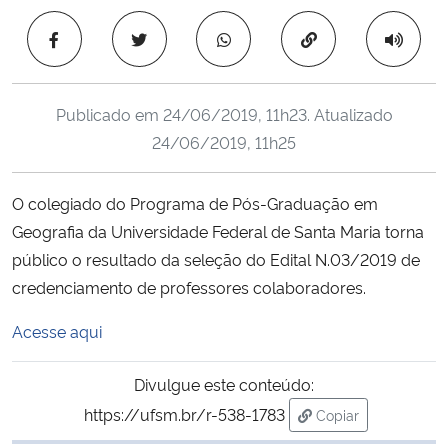
Ministério da Cidadania
Copiar para área 
Ministério da Saúde
Publicado em
24/06/2019, 11h23
. Atualizado
Ministério de Minas e Energia
24/06/2019, 11h25
Ministério da Ciência, Tecnologia, Inovações e Comunicações
O colegiado do Programa de Pós-Graduação em
Geografia da Universidade Federal de Santa Maria torna
Ministério do Meio Ambiente
público o resultado da seleção do Edital N.03/2019 de
Ministério do Turismo
credenciamento de professores colaboradores.
Acesse aqui
Ministério do Desenvolvimento Regional
Divulgue este conteúdo:
Controladoria-Geral da União
https://ufsm.br/r-538-1783
Copiar
para área de trans
Ministério da Mulher, da Família e dos Direitos Humanos