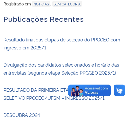
Registrado em
,
NOTÍCIAS
SEM CATEGORIA
Secretaria-Geral
Publicações Recentes
Secretaria de Governo
Resultado final das etapas de seleção do PPGGEO com
Gabinete de Segurança Institucional
ingresso em 2025/1
Advocacia-Geral da União
Divulgação dos candidatos selecionados e horário das
entrevistas (segunda etapa Seleção PPGGEO 2025/1)
Banco Central do Brasil
Planalto
RESULTADO DA PRIMEIRA ETAPA DO PROCESSO
SELETIVO PPGGEO/UFSM – INGRESSO 2025/1
DESCUBRA 2024