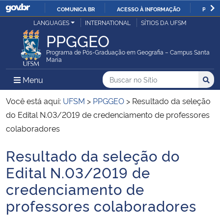
COMUNICA BR
ACESSO À INFORMAÇÃO
PARTI
Casa Civil
LANGUAGES
INTERNATIONAL
SÍTIOS DA UFSM
IR
PPGGEO
PARA
Ministério da Justiça e Segurança Pública
O
Programa de Pós-Graduação em Geografia – Campus Santa
Maria
CONTEÚDO
Ministério da Defesa
Buscar no no Sítio
Busca
Busca:
Menu Principal do Sítio
Menu
Busc
Ministério das Relações Exteriores
Você está aqui:
UFSM
>
PPGGEO
>
Resultado da seleção
do Edital N.03/2019 de credenciamento de professores
Ministério da Economia
colaboradores
Resultado da seleção do
Ministério da Infraestrutura
Início do conteúdo
Edital N.03/2019 de
Ministério da Agricultura, Pecuária e Abastecimento
credenciamento de
professores colaboradores
Ministério da Educação