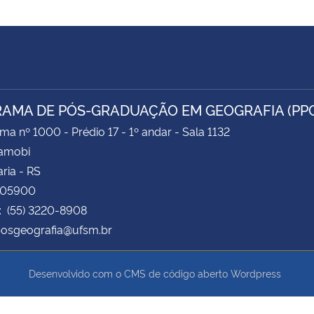
AMA DE PÓS-GRADUAÇÃO EM GEOGRAFIA (PP
ima nº 1000 - Prédio 17 - 1º andar - Sala 1132
Camobi
ria - RS
105900
: (55) 3220-8908
posgeografia@ufsm.br
Desenvolvido com o CMS de código aberto
Wordpress