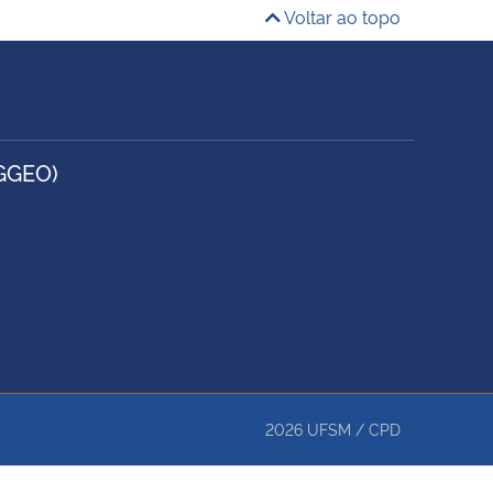
Voltar ao topo
GGEO)
2026
UFSM
/
CPD