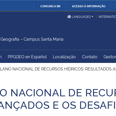
COMUNICA BR
ACESSO À INFORMAÇÃO
Ministério da Defesa
Ministério das Relações
Mini
IR
LANGUAGES
INTERNATI
Exteriores
PARA
O
Ministério da Cidadania
Ministério da Saúde
Mini
CONTEÚDO
Geografia – Campus Santa Maria
h
PPGGEO en Español
Localização
Contato
Gestor
Ministério do
Controladoria-Geral da
Mini
Desenvolvimento Regional
União
Famí
PLANO NACIONAL DE RECURSOS HÍDRICOS: RESULTADOS A
Hum
O NACIONAL DE RECU
Advocacia-Geral da União
Banco Central do Brasil
Plan
NÇADOS E OS DESAFIO