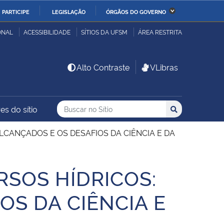
PARTICIPE
LEGISLAÇÃO
ÓRGÃOS DO GOVERNO
stério da Economia
Ministério da Infraestrutura
ONAL
ACESSIBILIDADE
SÍTIOS DA UFSM
ÁREA RESTRITA
stério de Minas e Energia
Ministério da Ciência,
Alto Contraste
VLibras
Tecnologia, Inovações e
Comunicações
Buscar no no Sítio
Busca
Busca:
es do sítio
Buscar
stério da Mulher, da
Secretaria-Geral
lia e dos Direitos
LCANÇADOS E OS DESAFIOS DA CIÊNCIA E DA
anos
RSOS HÍDRICOS:
alto
S DA CIÊNCIA E