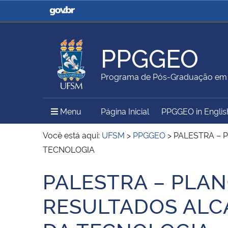
Casa Civil
Ministério da Justiça e
Segurança Pública
PPGGEO
Ministério da Agricultura,
Ministério da Educação
Programa de Pós-Graduação em 
Pecuária e Abastecimento
Menu Principal do Sítio
Menu
Página Inicial
PPGGEO in Englis
Ministério do Meio Ambiente
Ministério do Turismo
Você está aqui:
UFSM
>
PPGGEO
>
PALESTRA – 
TECNOLOGIA
PALESTRA – PLAN
Secretaria de Governo
Gabinete de Segurança
Início do conteúdo
Institucional
RESULTADOS ALCA