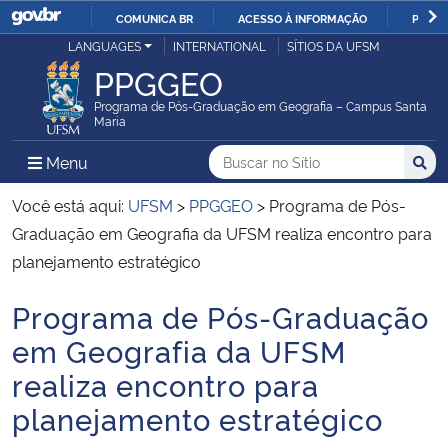
COMUNICA BR
ACESSO À INFORMAÇÃO
PARTI
Casa Civil
LANGUAGES
INTERNATIONAL
SÍTIOS DA UFSM
IR
PPGGEO
PARA
Ministério da Justiça e Segurança Pública
O
Programa de Pós-Graduação em Geografia – Campus Santa
Maria
CONTEÚDO
Ministério da Defesa
Buscar no no Sítio
Busca
Busca:
Menu Principal do Sítio
Menu
Busc
Ministério das Relações Exteriores
Você está aqui:
UFSM
>
PPGGEO
>
Programa de Pós-
Graduação em Geografia da UFSM realiza encontro para
Ministério da Economia
planejamento estratégico
Programa de Pós-Graduação
Ministério da Infraestrutura
Início do conteúdo
em Geografia da UFSM
Ministério da Agricultura, Pecuária e Abastecimento
realiza encontro para
planejamento estratégico
Ministério da Educação