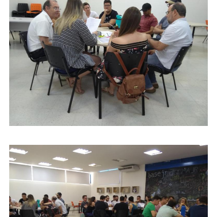
Secretaria-Geral
Secretaria de Governo
Gabinete de Segurança Institucional
Advocacia-Geral da União
Banco Central do Brasil
Planalto