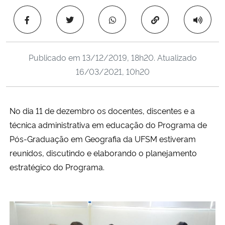
Ministério da Cidadania
Copiar para área 
Ministério da Saúde
Publicado em
13/12/2019, 18h20
. Atualizado
Ministério de Minas e Energia
16/03/2021, 10h20
Ministério da Ciência, Tecnologia, Inovações e Comunicações
No dia 11 de dezembro os docentes, discentes e a
Ministério do Meio Ambiente
técnica administrativa em educação do Programa de
Pós-Graduação em Geografia da UFSM estiveram
Ministério do Turismo
reunidos, discutindo e elaborando o planejamento
estratégico do Programa.
Ministério do Desenvolvimento Regional
Controladoria-Geral da União
Ministério da Mulher, da Família e dos Direitos Humanos