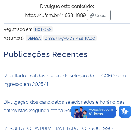
Divulgue este conteúdo:
Secretaria-Geral
https://ufsm.br/r-538-1989
Copiar
para área de tran
Registrado em
NOTÍCIAS
Secretaria de Governo
,
Assunto(s):
DEFESA
DISSERTAÇÃO DE MESTRADO
Gabinete de Segurança Institucional
Publicações Recentes
Advocacia-Geral da União
Resultado final das etapas de seleção do PPGGEO com
Banco Central do Brasil
ingresso em 2025/1
Planalto
Divulgação dos candidatos selecionados e horário das
entrevistas (segunda etapa Seleção PPGGEO 2025/1)
RESULTADO DA PRIMEIRA ETAPA DO PROCESSO