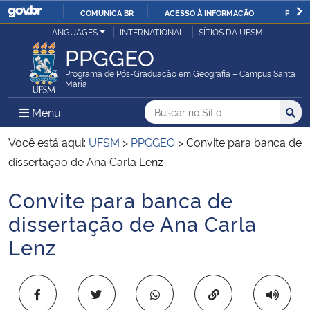
COMUNICA BR
ACESSO À INFORMAÇÃO
PARTI
Casa Civil
LANGUAGES
INTERNATIONAL
SÍTIOS DA UFSM
IR
PPGGEO
PARA
Ministério da Justiça e Segurança Pública
O
Programa de Pós-Graduação em Geografia – Campus Santa
Maria
CONTEÚDO
Ministério da Defesa
Buscar no no Sítio
Busca
Busca:
Menu Principal do Sítio
Menu
Busc
Ministério das Relações Exteriores
Você está aqui:
UFSM
>
PPGGEO
>
Convite para banca de
dissertação de Ana Carla Lenz
Ministério da Economia
Convite para banca de
Início do conteúdo
Ministério da Infraestrutura
dissertação de Ana Carla
Lenz
Ministério da Agricultura, Pecuária e Abastecimento
Ministério da Educação
Copiar para área 