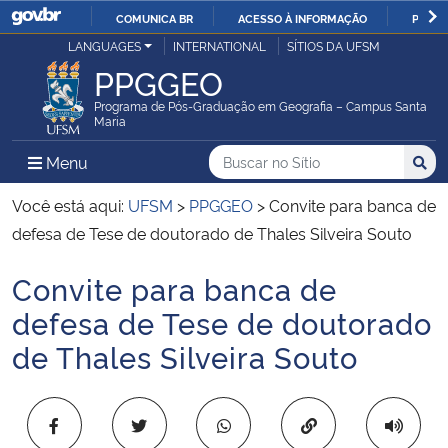
COMUNICA BR
ACESSO À INFORMAÇÃO
PARTI
Casa Civil
LANGUAGES
INTERNATIONAL
SÍTIOS DA UFSM
IR
PPGGEO
PARA
Ministério da Justiça e Segurança Pública
O
Programa de Pós-Graduação em Geografia – Campus Santa
Maria
CONTEÚDO
Ministério da Defesa
Buscar no no Sítio
Busca
Busca:
Menu Principal do Sítio
Menu
Busc
Ministério das Relações Exteriores
Você está aqui:
UFSM
>
PPGGEO
>
Convite para banca de
defesa de Tese de doutorado de Thales Silveira Souto
Ministério da Economia
Convite para banca de
Início do conteúdo
Ministério da Infraestrutura
defesa de Tese de doutorado
de Thales Silveira Souto
Ministério da Agricultura, Pecuária e Abastecimento
Ministério da Educação
Copiar para área 