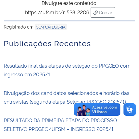
Divulgue este conteúdo:
https://ufsm.br/r-538-2206
Copiar
Secretaria-Geral
para área de tran
Registrado em
SEM CATEGORIA
Secretaria de Governo
Publicações Recentes
Gabinete de Segurança Institucional
Advocacia-Geral da União
Resultado final das etapas de seleção do PPGGEO com
ingresso em 2025/1
Banco Central do Brasil
Divulgação dos candidatos selecionados e horário das
Planalto
entrevistas (segunda etapa Seleção PPGGEO 2025/1)
RESULTADO DA PRIMEIRA ETAPA DO PROCESSO
SELETIVO PPGGEO/UFSM – INGRESSO 2025/1