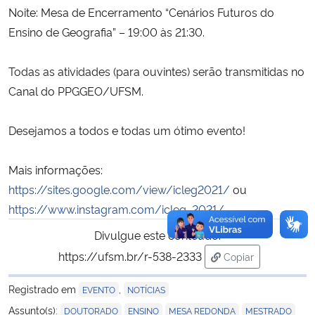
Noite: Mesa de Encerramento “Cenários Futuros do
Ensino de Geografia” – 19:00 às 21:30.
Todas as atividades (para ouvintes) serão transmitidas no
Canal do PPGGEO/UFSM.
Desejamos a todos e todas um ótimo evento!
Mais informações:
https://sites.google.com/view/icleg2021/
ou
https://www.instagram.com/icleg_2021/
Divulgue este conteúdo:
https://ufsm.br/r-538-2333
Copiar
para área de tran
Registrado em
,
EVENTO
NOTÍCIAS
,
,
,
,
Assunto(s):
DOUTORADO
ENSINO
MESA REDONDA
MESTRADO