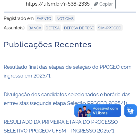
https://ufsm.br/r-538-2335
Copiar
para área de tran
Secretaria-Geral
Registrado em
,
EVENTO
NOTÍCIAS
,
,
,
Assunto(s):
BANCA
DEFESA
DEFESA DE TESE
SIM-PPGGEO
Secretaria de Governo
Publicações Recentes
Gabinete de Segurança Institucional
Advocacia-Geral da União
Resultado final das etapas de seleção do PPGGEO com
ingresso em 2025/1
Banco Central do Brasil
Divulgação dos candidatos selecionados e horário das
Planalto
entrevistas (segunda etapa Seleção PPGGEO 2025/1)
RESULTADO DA PRIMEIRA ETAPA DO PROCESSO
SELETIVO PPGGEO/UFSM – INGRESSO 2025/1