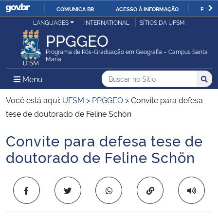
COMUNICA BR
ACESSO À INFORMAÇÃO
PARTI
Casa Civil
LANGUAGES
INTERNATIONAL
SÍTIOS DA UFSM
IR
PPGGEO
PARA
Ministério da Justiça e Segurança Pública
O
Programa de Pós-Graduação em Geografia – Campus Santa
Maria
CONTEÚDO
Ministério da Defesa
Buscar no no Sítio
Busca
Busca:
Menu Principal do Sítio
Menu
Busc
Ministério das Relações Exteriores
Você está aqui:
UFSM
>
PPGGEO
>
Convite para defesa
tese de doutorado de Feline Schön
Ministério da Economia
Convite para defesa tese de
Início do conteúdo
Ministério da Infraestrutura
doutorado de Feline Schön
Ministério da Agricultura, Pecuária e Abastecimento
Copiar para área 
Ministério da Educação