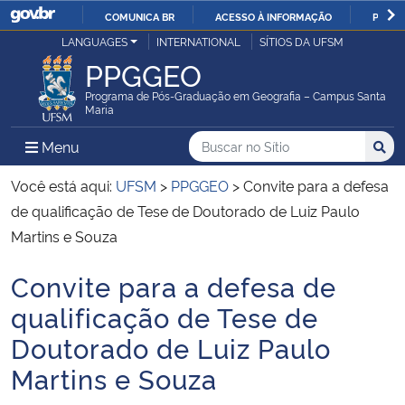
COMUNICA BR
ACESSO À INFORMAÇÃO
PARTI
Casa Civil
LANGUAGES
INTERNATIONAL
SÍTIOS DA UFSM
IR
PPGGEO
PARA
Ministério da Justiça e Segurança Pública
O
Programa de Pós-Graduação em Geografia – Campus Santa
Maria
CONTEÚDO
Ministério da Defesa
Buscar no no Sítio
Busca
Busca:
Menu Principal do Sítio
Menu
Busc
Ministério das Relações Exteriores
Você está aqui:
UFSM
>
PPGGEO
>
Convite para a defesa
de qualificação de Tese de Doutorado de Luiz Paulo
Ministério da Economia
Martins e Souza
Convite para a defesa de
Ministério da Infraestrutura
Início do conteúdo
qualificação de Tese de
Ministério da Agricultura, Pecuária e Abastecimento
Doutorado de Luiz Paulo
Martins e Souza
Ministério da Educação