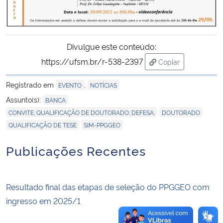
Secretaria-Geral
Divulgue este conteúdo:
Secretaria de Governo
https://ufsm.br/r-538-2397
Copiar
para área de tran
Gabinete de Segurança Institucional
Registrado em
,
EVENTO
NOTÍCIAS
,
Assunto(s):
BANCA
Advocacia-Geral da União
,
,
CONVITE; QUALIFICAÇÃO DE DOUTORADO; DEFESA;
DOUTORADO
,
QUALIFICAÇÃO DE TESE
SIM-PPGGEO
Banco Central do Brasil
Publicações Recentes
Planalto
Resultado final das etapas de seleção do PPGGEO com
ingresso em 2025/1