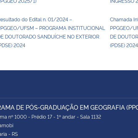
PGGEO 2025/1)
INGRESSO 
esultado do Edital n. 01/2024 –
Chamada Int
PPGGEO/UFSM – PROGRAMA INSTITUCIONAL
PPGGEO/UF
DE DOUTORADO SANDUÍCHE NO EXTERIOR
DE DOUTOR
PDSE) 2024
(PDSE) 202
AMA DE PÓS-GRADUAÇÃO EM GEOGRAFIA (PP
ima nº 1000 - Prédio 17 - 1º andar - Sala 1132
Camobi
ria - RS