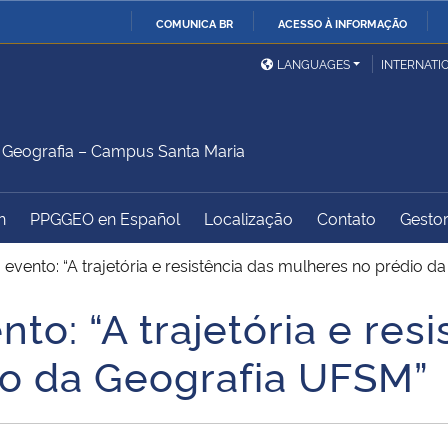
COMUNICA BR
ACESSO À INFORMAÇÃO
Ministério da Defesa
Ministério das Relações
Mini
IR
LANGUAGES
INTERNATI
Exteriores
PARA
O
Ministério da Cidadania
Ministério da Saúde
Mini
CONTEÚDO
Geografia – Campus Santa Maria
h
PPGGEO en Español
Localização
Contato
Gestor
Ministério do
Controladoria-Geral da
Mini
Desenvolvimento Regional
União
Famí
 evento: “A trajetória e resistência das mulheres no prédio 
Hum
to: “A trajetória e res
Advocacia-Geral da União
Banco Central do Brasil
Plan
io da Geografia UFSM”