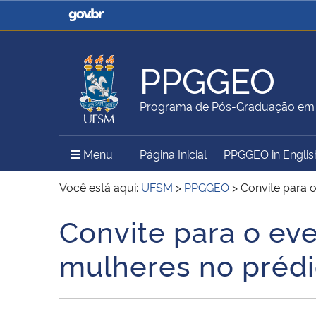
Casa Civil
Ministério da Justiça e
Segurança Pública
PPGGEO
Ministério da Agricultura,
Ministério da Educação
Programa de Pós-Graduação em 
Pecuária e Abastecimento
Menu Principal do Sítio
Menu
Página Inicial
PPGGEO in Englis
Ministério do Meio Ambiente
Ministério do Turismo
Você está aqui:
UFSM
>
PPGGEO
>
Convite para o
Convite para o even
Início do conteúdo
Secretaria de Governo
Gabinete de Segurança
mulheres no préd
Institucional