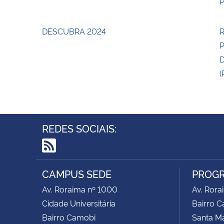
P
DESCUBRA 2024
R
(
REDES SOCIAIS:
RSS
CAMPUS SEDE
PROGR
Av. Roraima nº 1000
Av. Rora
Cidade Universitária
Bairro 
Bairro Camobi
Santa Ma