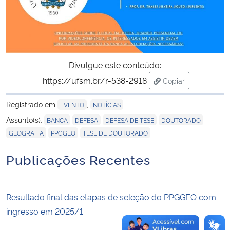
Secretaria-Geral
Secretaria de Governo
Divulgue este conteúdo:
Gabinete de Segurança Institucional
https://ufsm.br/r-538-2918
Copiar
para área de tran
Registrado em
,
EVENTO
NOTÍCIAS
Advocacia-Geral da União
,
,
,
,
Assunto(s):
BANCA
DEFESA
DEFESA DE TESE
DOUTORADO
,
,
Banco Central do Brasil
GEOGRAFIA
PPGGEO
TESE DE DOUTORADO
Publicações Recentes
Planalto
Resultado final das etapas de seleção do PPGGEO com
ingresso em 2025/1