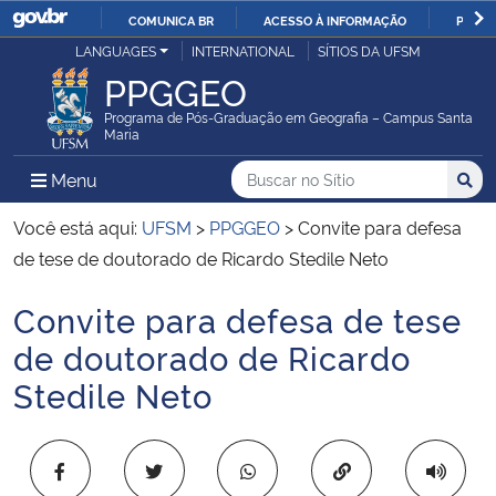
COMUNICA BR
ACESSO À INFORMAÇÃO
PARTI
Casa Civil
LANGUAGES
INTERNATIONAL
SÍTIOS DA UFSM
IR
PPGGEO
PARA
Ministério da Justiça e Segurança Pública
O
Programa de Pós-Graduação em Geografia – Campus Santa
Maria
CONTEÚDO
Ministério da Defesa
Buscar no no Sítio
Busca
Busca:
Menu Principal do Sítio
Menu
Busc
Ministério das Relações Exteriores
Você está aqui:
UFSM
>
PPGGEO
>
Convite para defesa
de tese de doutorado de Ricardo Stedile Neto
Ministério da Economia
Convite para defesa de tese
Início do conteúdo
Ministério da Infraestrutura
de doutorado de Ricardo
Stedile Neto
Ministério da Agricultura, Pecuária e Abastecimento
Ministério da Educação
Copiar para área 