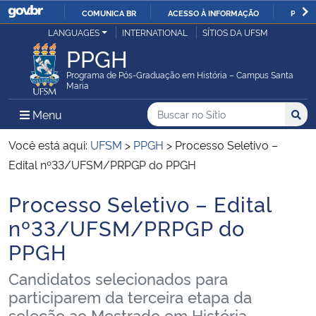
COMUNICA BR
ACESSO À INFORMAÇÃO
PARTI
Casa Civil
LANGUAGES
INTERNATIONAL
SÍTIOS DA UFSM
IR
PPGH
PARA
Ministério da Justiça e Segurança Pública
O
Programa de Pós-Graduação em História – Campus Santa
Maria
CONTEÚDO
Ministério da Defesa
Buscar no no Sítio
Busca
Busca:
Menu Principal do Sítio
Menu
Busc
Ministério das Relações Exteriores
Você está aqui:
UFSM
>
PPGH
>
Processo Seletivo –
Edital nº33/UFSM/PRPGP do PPGH
Ministério da Economia
Processo Seletivo – Edital
Início do conteúdo
Ministério da Infraestrutura
nº33/UFSM/PRPGP do
PPGH
Ministério da Agricultura, Pecuária e Abastecimento
Candidatos selecionados para
Ministério da Educação
participarem da terceira etapa da
seleção ao Mestrado em História -