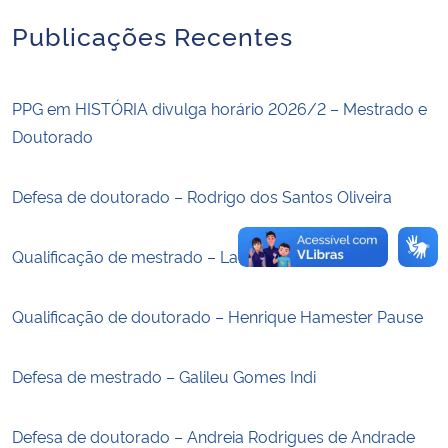
Publicações Recentes
Secretaria-Geral
Secretaria de Governo
PPG em HISTÓRIA divulga horário 2026/2 – Mestrado e
Doutorado
Gabinete de Segurança Institucional
Defesa de doutorado – Rodrigo dos Santos Oliveira
Advocacia-Geral da União
Qualificação de mestrado – Laura Vargas Dicheti
Banco Central do Brasil
Planalto
Qualificação de doutorado – Henrique Hamester Pause
Defesa de mestrado – Galileu Gomes Indi
Defesa de doutorado – Andreia Rodrigues de Andrade