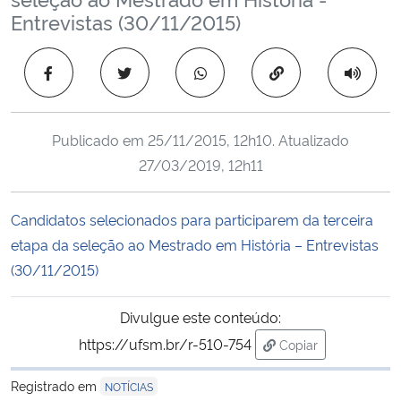
Ministério da Cidadania
Entrevistas (30/11/2015)
Ministério da Saúde
Copiar para área 
Ministério de Minas e Energia
Publicado em
25/11/2015, 12h10
. Atualizado
Ministério da Ciência, Tecnologia, Inovações e Comunicações
27/03/2019, 12h11
Ministério do Meio Ambiente
Candidatos selecionados para participarem da terceira
etapa da seleção ao Mestrado em História – Entrevistas
Ministério do Turismo
(30/11/2015)
Ministério do Desenvolvimento Regional
Divulgue este conteúdo:
https://ufsm.br/r-510-754
Copiar
Controladoria-Geral da União
para área de trans
Registrado em
NOTÍCIAS
Ministério da Mulher, da Família e dos Direitos Humanos