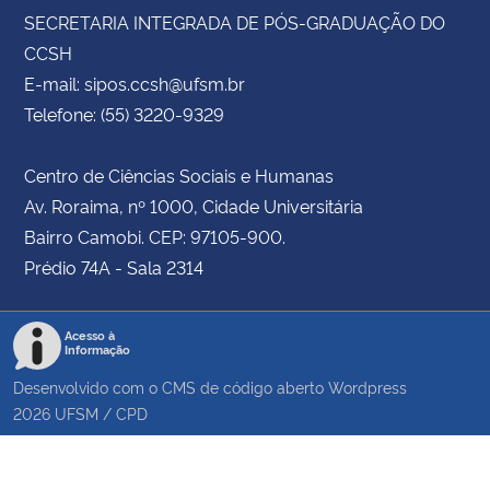
SECRETARIA INTEGRADA DE PÓS-GRADUAÇÃO DO
CCSH
E-mail: sipos.ccsh@ufsm.br
Telefone: (55) 3220-9329
Centro de Ciências Sociais e Humanas
Av. Roraima, nº 1000, Cidade Universitária
Bairro Camobi. CEP: 97105-900.
Prédio 74A - Sala 2314
Acesso à
Informação
Desenvolvido com o CMS de código aberto
Wordpress
2026
UFSM
/
CPD