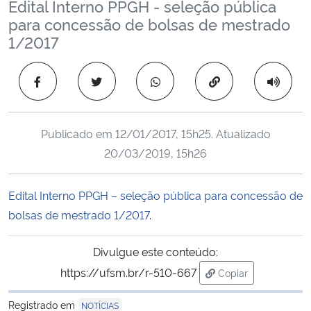
Edital Interno PPGH - seleção pública
Ministério da Cidadania
para concessão de bolsas de mestrado
1/2017
Ministério da Saúde
Copiar para área 
Ministério de Minas e Energia
Ministério da Ciência, Tecnologia, Inovações e Comunicações
Publicado em
12/01/2017, 15h25
. Atualizado
20/03/2019, 15h26
Ministério do Meio Ambiente
Edital Interno PPGH – seleção pública para concessão de
Ministério do Turismo
bolsas de mestrado 1/2017
.
Ministério do Desenvolvimento Regional
Divulgue este conteúdo:
Controladoria-Geral da União
https://ufsm.br/r-510-667
Copiar
para área de trans
Registrado em
NOTÍCIAS
Ministério da Mulher, da Família e dos Direitos Humanos