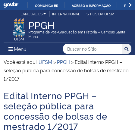
COMUNICA BR
ACESSO À INFORMAÇÃO
PARTI
Casa Civil
LANGUAGES
INTERNATIONAL
SÍTIOS DA UFSM
IR
PPGH
PARA
Ministério da Justiça e Segurança Pública
O
Programa de Pós-Graduação em História – Campus Santa
Maria
CONTEÚDO
Ministério da Defesa
Buscar no no Sítio
Busca
Busca:
Menu Principal do Sítio
Menu
Busc
Ministério das Relações Exteriores
Você está aqui:
UFSM
>
PPGH
>
Edital Interno PPGH –
seleção pública para concessão de bolsas de mestrado
Ministério da Economia
1/2017
Edital Interno PPGH –
Ministério da Infraestrutura
Início do conteúdo
seleção pública para
Ministério da Agricultura, Pecuária e Abastecimento
concessão de bolsas de
mestrado 1/2017
Ministério da Educação