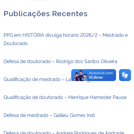
Publicações Recentes
Secretaria-Geral
Secretaria de Governo
PPG em HISTÓRIA divulga horário 2026/2 – Mestrado e
Doutorado
Gabinete de Segurança Institucional
Defesa de doutorado – Rodrigo dos Santos Oliveira
Advocacia-Geral da União
Banco Central do Brasil
Qualificação de mestrado – Laura Vargas Dicheti
Planalto
Qualificação de doutorado – Henrique Hamester Pause
Defesa de mestrado – Galileu Gomes Indi
Defesa de doutorado – Andreia Rodrigues de Andrade