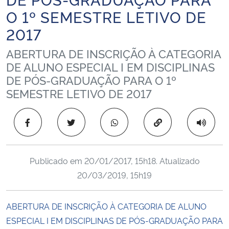
Ministério da Cidadania
O 1º SEMESTRE LETIVO DE
2017
Ministério da Saúde
ABERTURA DE INSCRIÇÃO À CATEGORIA
Ministério de Minas e Energia
DE ALUNO ESPECIAL I EM DISCIPLINAS
DE PÓS-GRADUAÇÃO PARA O 1º
SEMESTRE LETIVO DE 2017
Ministério da Ciência, Tecnologia, Inovações e Comunicações
Ministério do Meio Ambiente
Copiar para área 
Ministério do Turismo
Publicado em
20/01/2017, 15h18
. Atualizado
Ministério do Desenvolvimento Regional
20/03/2019, 15h19
Controladoria-Geral da União
ABERTURA DE INSCRIÇÃO À CATEGORIA DE ALUNO
ESPECIAL I EM DISCIPLINAS DE PÓS-GRADUAÇÃO PARA
Ministério da Mulher, da Família e dos Direitos Humanos