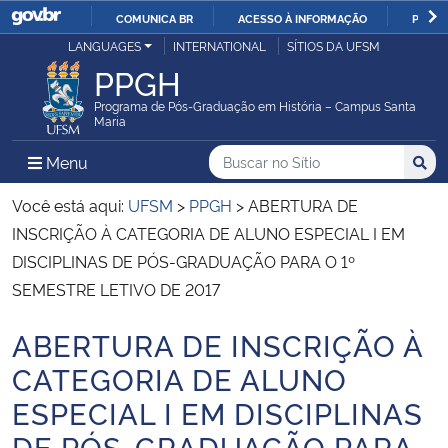
COMUNICA BR
ACESSO À INFORMAÇÃO
PARTI
Casa Civil
LANGUAGES
INTERNATIONAL
SÍTIOS DA UFSM
IR
PPGH
PARA
Ministério da Justiça e Segurança Pública
O
Programa de Pós-Graduação em História – Campus Santa
Maria
CONTEÚDO
Ministério da Defesa
Buscar no no Sítio
Busca
Busca:
Menu Principal do Sítio
Menu
Busc
Ministério das Relações Exteriores
Você está aqui:
UFSM
>
PPGH
>
ABERTURA DE
INSCRIÇÃO À CATEGORIA DE ALUNO ESPECIAL I EM
Ministério da Economia
DISCIPLINAS DE PÓS-GRADUAÇÃO PARA O 1º
SEMESTRE LETIVO DE 2017
Ministério da Infraestrutura
ABERTURA DE INSCRIÇÃO À
Início do conteúdo
Ministério da Agricultura, Pecuária e Abastecimento
CATEGORIA DE ALUNO
ESPECIAL I EM DISCIPLINAS
Ministério da Educação
DE PÓS-GRADUAÇÃO PARA