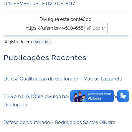
O 1º SEMESTRE LETIVO DE 2017
Secretaria-Geral
Divulgue este conteúdo:
https://ufsm.br/r-510-658
Copiar
Secretaria de Governo
para área de trans
Registrado em
NOTÍCIAS
Gabinete de Segurança Institucional
Publicações Recentes
Advocacia-Geral da União
Banco Central do Brasil
Defesa Qualificação de doutorado – Mateus Lazzaretti
Planalto
PPG em HISTÓRIA divulga horário 2026/2 – Mestrado e
Doutorado
Defesa de doutorado – Rodrigo dos Santos Oliveira