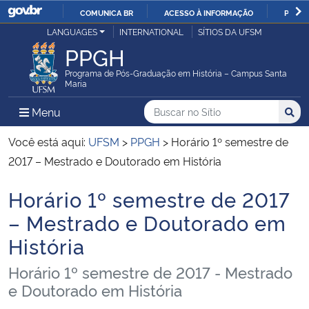
COMUNICA BR
ACESSO À INFORMAÇÃO
PARTI
Casa Civil
LANGUAGES
INTERNATIONAL
SÍTIOS DA UFSM
IR
PPGH
PARA
Ministério da Justiça e Segurança Pública
O
Programa de Pós-Graduação em História – Campus Santa
Maria
CONTEÚDO
Ministério da Defesa
Buscar no no Sítio
Busca
Busca:
Menu Principal do Sítio
Menu
Busc
Ministério das Relações Exteriores
Você está aqui:
UFSM
>
PPGH
>
Horário 1º semestre de
2017 – Mestrado e Doutorado em História
Ministério da Economia
Horário 1º semestre de 2017
Início do conteúdo
Ministério da Infraestrutura
– Mestrado e Doutorado em
História
Ministério da Agricultura, Pecuária e Abastecimento
Horário 1º semestre de 2017 - Mestrado
Ministério da Educação
e Doutorado em História