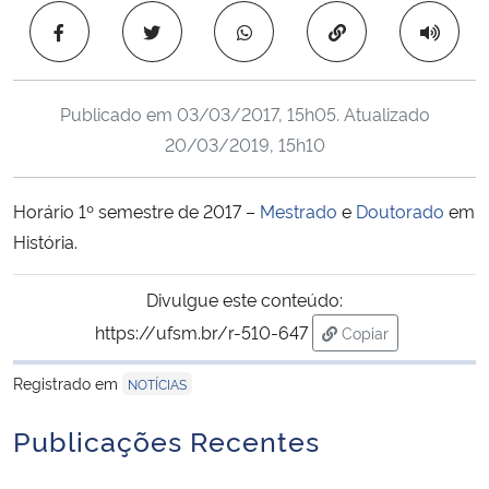
Ministério da Cidadania
Copiar para área 
Ministério da Saúde
Publicado em
03/03/2017, 15h05
. Atualizado
Ministério de Minas e Energia
20/03/2019, 15h10
Ministério da Ciência, Tecnologia, Inovações e Comunicações
Horário 1º semestre de 2017 –
Mestrado
e
Doutorado
em
História.
Ministério do Meio Ambiente
Divulgue este conteúdo:
Ministério do Turismo
https://ufsm.br/r-510-647
Copiar
para área de trans
Ministério do Desenvolvimento Regional
Registrado em
NOTÍCIAS
Controladoria-Geral da União
Publicações Recentes
Ministério da Mulher, da Família e dos Direitos Humanos