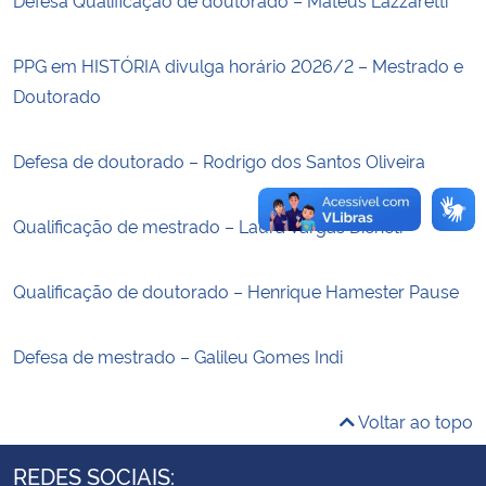
Secretaria-Geral
PPG em HISTÓRIA divulga horário 2026/2 – Mestrado e
Doutorado
Secretaria de Governo
Defesa de doutorado – Rodrigo dos Santos Oliveira
Gabinete de Segurança Institucional
Advocacia-Geral da União
Qualificação de mestrado – Laura Vargas Dicheti
Banco Central do Brasil
Qualificação de doutorado – Henrique Hamester Pause
Planalto
Defesa de mestrado – Galileu Gomes Indi
Voltar ao topo
REDES SOCIAIS: