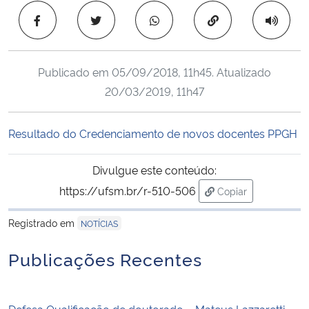
Ministério da Cidadania
Copiar para área 
Ministério da Saúde
Publicado em
05/09/2018, 11h45
. Atualizado
Ministério de Minas e Energia
20/03/2019, 11h47
Ministério da Ciência, Tecnologia, Inovações e Comunicações
Resultado do Credenciamento de novos docentes PPGH
Ministério do Meio Ambiente
Divulgue este conteúdo:
https://ufsm.br/r-510-506
Copiar
Ministério do Turismo
para área de trans
Registrado em
NOTÍCIAS
Ministério do Desenvolvimento Regional
Publicações Recentes
Controladoria-Geral da União
Ministério da Mulher, da Família e dos Direitos Humanos
Defesa Qualificação de doutorado – Mateus Lazzaretti