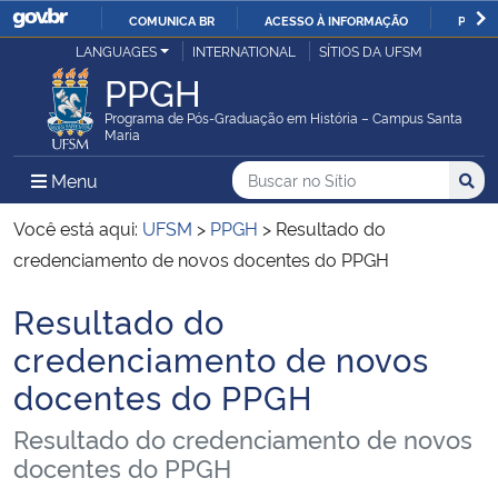
COMUNICA BR
ACESSO À INFORMAÇÃO
PARTI
Casa Civil
LANGUAGES
INTERNATIONAL
SÍTIOS DA UFSM
IR
PPGH
PARA
Ministério da Justiça e Segurança Pública
O
Programa de Pós-Graduação em História – Campus Santa
Maria
CONTEÚDO
Ministério da Defesa
Buscar no no Sítio
Busca
Busca:
Menu Principal do Sítio
Menu
Busc
Ministério das Relações Exteriores
Você está aqui:
UFSM
>
PPGH
>
Resultado do
credenciamento de novos docentes do PPGH
Ministério da Economia
Resultado do
Início do conteúdo
Ministério da Infraestrutura
credenciamento de novos
docentes do PPGH
Ministério da Agricultura, Pecuária e Abastecimento
Resultado do credenciamento de novos
Ministério da Educação
docentes do PPGH