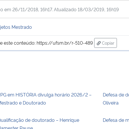
do em
26/11/2018, 16h17
. Atualizado
18/03/2019, 16h19
ojetos Mestrado
e este conteúdo:
https://ufsm.br/r-510-489
Copiar
para área de
PG em HISTÓRIA divulga horário 2026/2 –
Defesa de d
estrado e Doutorado
Oliveira
ualificação de doutorado – Henrique
Defesa de m
amester Pause