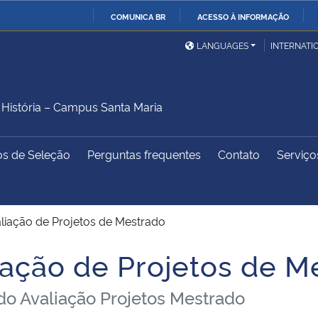
COMUNICA BR
ACESSO À INFORMAÇÃO
Ministério da Defesa
Ministério das Relações
Mini
IR
LANGUAGES
INTERNATI
Exteriores
PARA
O
Ministério da Cidadania
Ministério da Saúde
Mini
CONTEÚDO
istória – Campus Santa Maria
os de Seleção
Perguntas frequentes
Contato
Serviço
Ministério do
Controladoria-Geral da
Mini
Desenvolvimento Regional
União
Famí
Hum
liação de Projetos de Mestrado
Advocacia-Geral da União
Banco Central do Brasil
Plan
iação de Projetos de M
ado Avaliação Projetos Mestrado