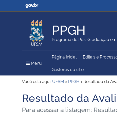
Casa Civil
Ministério da Justiça e
Segurança Pública
PPGH
Ministério da Agricultura,
Ministério da Educação
Programa de Pós-Graduação em H
Pecuária e Abastecimento
Página Inicial
Editais e Process
Ministério do Meio Ambiente
Ministério do Turismo
Menu Principal do Sítio
Menu
Gestores do sítio
Você está aqui:
UFSM
>
PPGH
>
Resultado da Ava
Secretaria de Governo
Gabinete de Segurança
Resultado da Aval
Início do conteúdo
Institucional
Para acessar a listagem: Result