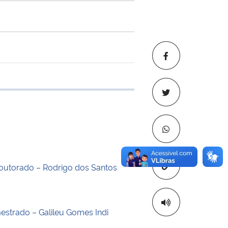
 transferência
Copiar para áre
outorado – Rodrigo dos Santos
estrado – Galileu Gomes Indi