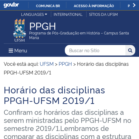
COMUNICA BR
ACESSO À INFORMAÇÃO
PARTI
Casa Civil
LANGUAGES
INTERNATIONAL
SÍTIOS DA UFSM
IR
PPGH
PARA
Ministério da Justiça e Segurança Pública
O
Programa de Pós-Graduação em História – Campus Santa
Maria
CONTEÚDO
Ministério da Defesa
Buscar no no Sítio
Busca
Busca:
Menu Principal do Sítio
Menu
Busc
Ministério das Relações Exteriores
Você está aqui:
UFSM
>
PPGH
>
Horário das disciplinas
PPGH-UFSM 2019/1
Ministério da Economia
Horário das disciplinas
Início do conteúdo
Ministério da Infraestrutura
PPGH-UFSM 2019/1
Confiram os horários das disciplinas a
Ministério da Agricultura, Pecuária e Abastecimento
serem ministradas pelo PPGH-UFSM no
semestre 2019/1.Lembramos de
Ministério da Educação
comparar as disciplinas com a estrutura