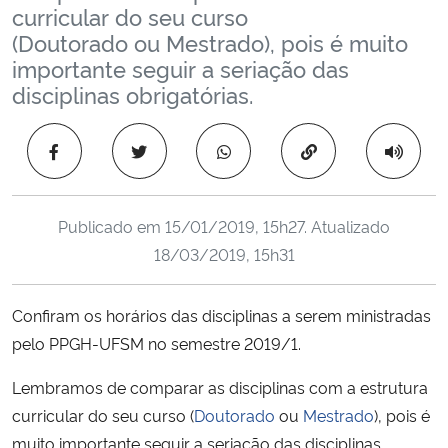
curricular do seu curso
Ministério da Cidadania
(Doutorado ou Mestrado), pois é muito
importante seguir a seriação das
Ministério da Saúde
disciplinas obrigatórias.
Ministério de Minas e Energia
Copiar para área 
Ministério da Ciência, Tecnologia, Inovações e Comunicações
Publicado em
15/01/2019, 15h27
. Atualizado
Ministério do Meio Ambiente
18/03/2019, 15h31
Ministério do Turismo
Confiram os horários das disciplinas a serem ministradas
Ministério do Desenvolvimento Regional
pelo PPGH-UFSM no semestre 2019/1.
Lembramos de comparar as disciplinas com a estrutura
Controladoria-Geral da União
curricular do seu curso (
Doutorado
ou
Mestrado
), pois é
muito importante seguir a seriação das disciplinas
Ministério da Mulher, da Família e dos Direitos Humanos