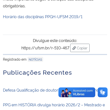
obrigatórias.
Secretaria-Geral
Horário das disciplinas PPGH-UFSM 2019/1
Secretaria de Governo
Gabinete de Segurança Institucional
Divulgue este conteúdo:
https://ufsm.br/r-510-467
Copiar
Advocacia-Geral da União
para área de trans
Registrado em
NOTÍCIAS
Banco Central do Brasil
Publicações Recentes
Planalto
Defesa Qualificação de doutorado – Mateus Lazzaretti
PPG em HISTÓRIA divulga horário 2026/2 – Mestrado e