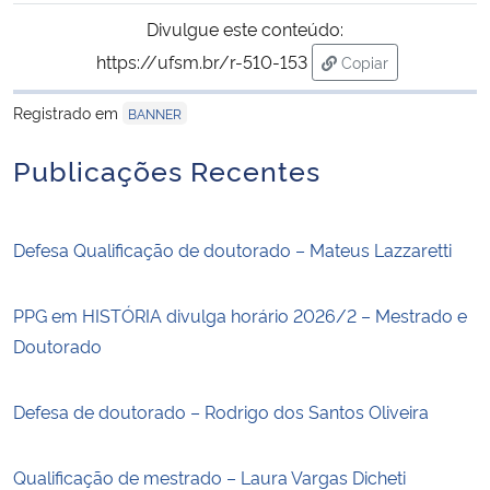
Ministério da Cidadania
Divulgue este conteúdo:
https://ufsm.br/r-510-153
Copiar
Ministério da Saúde
para área de trans
Registrado em
BANNER
Ministério de Minas e Energia
Publicações Recentes
Ministério da Ciência, Tecnologia, Inovações e Comunicações
Defesa Qualificação de doutorado – Mateus Lazzaretti
Ministério do Meio Ambiente
Ministério do Turismo
PPG em HISTÓRIA divulga horário 2026/2 – Mestrado e
Doutorado
Ministério do Desenvolvimento Regional
Defesa de doutorado – Rodrigo dos Santos Oliveira
Controladoria-Geral da União
Qualificação de mestrado – Laura Vargas Dicheti
Ministério da Mulher, da Família e dos Direitos Humanos