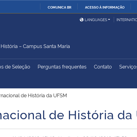
COMUNICA BR
ACESSO À INFORMAÇÃO
Ministério da Defesa
Ministério das Relações
Mini
IR
LANGUAGES
INTERNATI
Exteriores
PARA
O
Ministério da Cidadania
Ministério da Saúde
Mini
CONTEÚDO
istória – Campus Santa Maria
os de Seleção
Perguntas frequentes
Contato
Serviço
Ministério do
Controladoria-Geral da
Mini
Desenvolvimento Regional
União
Famí
Hum
ernacional de História da UFSM
Advocacia-Geral da União
Banco Central do Brasil
Plan
nacional de História d