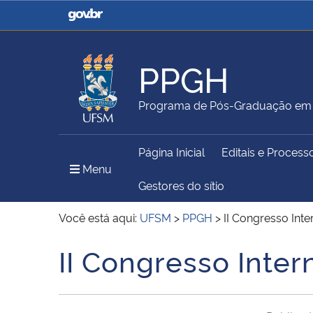
Casa Civil
Ministério da Justiça e
Segurança Pública
PPGH
Ministério da Agricultura,
Ministério da Educação
Programa de Pós-Graduação em H
Pecuária e Abastecimento
Página Inicial
Editais e Process
Ministério do Meio Ambiente
Ministério do Turismo
Menu Principal do Sítio
Menu
Gestores do sítio
Você está aqui:
UFSM
>
PPGH
>
II Congresso Int
Secretaria de Governo
Gabinete de Segurança
II Congresso Inter
Início do conteúdo
Institucional