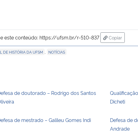
e este conteúdo:
https://ufsm.br/r-510-837
Copiar
para área de
,
L DE HISTÓRIA DA UFSM
NOTÍCIAS
efesa de doutorado – Rodrigo dos Santos
Qualificaçã
liveira
Dicheti
efesa de mestrado – Galileu Gomes Indi
Defesa de d
Andrade