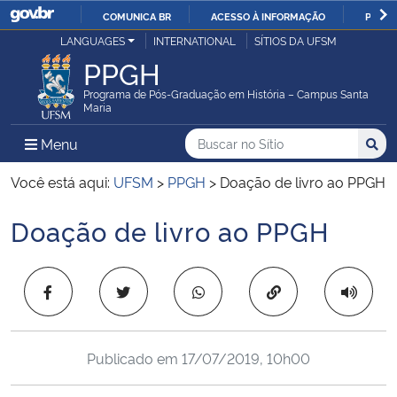
COMUNICA BR
ACESSO À INFORMAÇÃO
PARTI
Casa Civil
LANGUAGES
INTERNATIONAL
SÍTIOS DA UFSM
IR
PPGH
PARA
Ministério da Justiça e Segurança Pública
O
Programa de Pós-Graduação em História – Campus Santa
Maria
CONTEÚDO
Ministério da Defesa
Buscar no no Sítio
Busca
Busca:
Menu Principal do Sítio
Menu
Busc
Ministério das Relações Exteriores
Você está aqui:
UFSM
>
PPGH
>
Doação de livro ao PPGH
Doação de livro ao PPGH
Ministério da Economia
Início do conteúdo
Ministério da Infraestrutura
Copiar para área 
Ministério da Agricultura, Pecuária e Abastecimento
Publicado em
17/07/2019, 10h00
Ministério da Educação