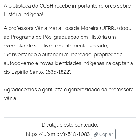
A biblioteca do CCSH recebe importante reforço sobre
Ministério da Cidadania
História indígena!
Ministério da Saúde
A professora Vânia Maria Losada Moreira (UFRRJ) doou
ao Programa de Pós-graduação em História um
Ministério de Minas e Energia
exemplar de seu livro recentemente lançado,
“Reinventando a autonomia: liberdade, propriedade,
Ministério da Ciência, Tecnologia, Inovações e Comunicações
autogoverno e novas identidades indígenas na capitania
do Espírito Santo, 1535-1822”.
Ministério do Meio Ambiente
Ministério do Turismo
Agradecemos a gentileza e generosidade da professora
Vânia.
Ministério do Desenvolvimento Regional
Controladoria-Geral da União
Divulgue este conteúdo:
https://ufsm.br/r-510-1083
Copiar
Ministério da Mulher, da Família e dos Direitos Humanos