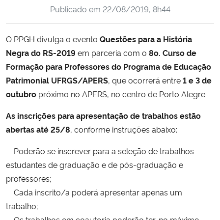
Publicado em
22/08/2019, 8h44
Ministério da Cidadania
Ministério da Saúde
O PPGH divulga o evento
Questões para a História
Negra do RS-2019
em parceria com o
8o. Curso de
Ministério de Minas e Energia
Formação para Professores do Programa de Educação
Patrimonial UFRGS/APERS
, que ocorrerá entre
1 e 3 de
Ministério da Ciência, Tecnologia, Inovações e Comunicações
outubro
próximo no APERS, no centro de Porto Alegre.
Ministério do Meio Ambiente
As inscrições para apresentação de trabalhos estão
abertas até
25/8
, conforme instruções abaixo:
Ministério do Turismo
Poderão se inscrever para a seleção de trabalhos
estudantes de graduação e de pós-graduação e
Ministério do Desenvolvimento Regional
professores;
Controladoria-Geral da União
Cada inscrito/a poderá apresentar apenas um
trabalho;
Ministério da Mulher, da Família e dos Direitos Humanos
Os trabalhos em coautoria poderão ter, no máximo,