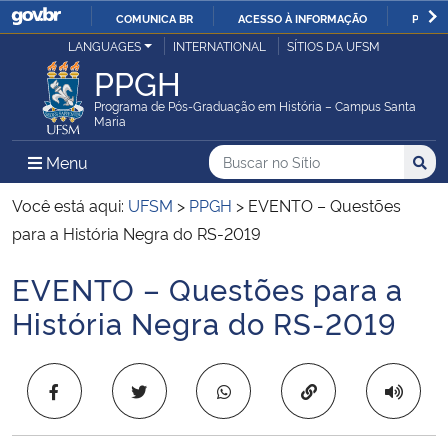
COMUNICA BR
ACESSO À INFORMAÇÃO
PARTI
Casa Civil
LANGUAGES
INTERNATIONAL
SÍTIOS DA UFSM
IR
PPGH
PARA
Ministério da Justiça e Segurança Pública
O
Programa de Pós-Graduação em História – Campus Santa
Maria
CONTEÚDO
Ministério da Defesa
Buscar no no Sítio
Busca
Busca:
Menu Principal do Sítio
Menu
Busc
Ministério das Relações Exteriores
Você está aqui:
UFSM
>
PPGH
>
EVENTO – Questões
para a História Negra do RS-2019
Ministério da Economia
EVENTO – Questões para a
Início do conteúdo
Ministério da Infraestrutura
História Negra do RS-2019
Ministério da Agricultura, Pecuária e Abastecimento
Copiar para área 
Ministério da Educação