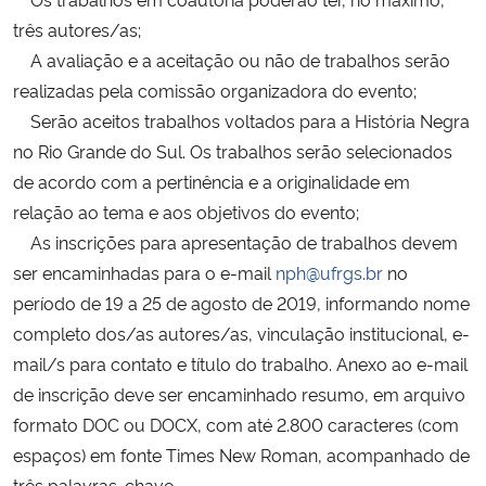
três autores/as;
Secretaria-Geral
A avaliação e a aceitação ou não de trabalhos serão
realizadas pela comissão organizadora do evento;
Secretaria de Governo
Serão aceitos trabalhos voltados para a História Negra
no Rio Grande do Sul. Os trabalhos serão selecionados
Gabinete de Segurança Institucional
de acordo com a pertinência e a originalidade em
relação ao tema e aos objetivos do evento;
Advocacia-Geral da União
As inscrições para apresentação de trabalhos devem
ser encaminhadas para o e-mail
nph@ufrgs.br
no
Banco Central do Brasil
período de 19 a 25 de agosto de 2019, informando nome
completo dos/as autores/as, vinculação institucional, e-
Planalto
mail/s para contato e título do trabalho. Anexo ao e-mail
de inscrição deve ser encaminhado resumo, em arquivo
formato DOC ou DOCX, com até 2.800 caracteres (com
espaços) em fonte Times New Roman, acompanhado de
três palavras-chave.