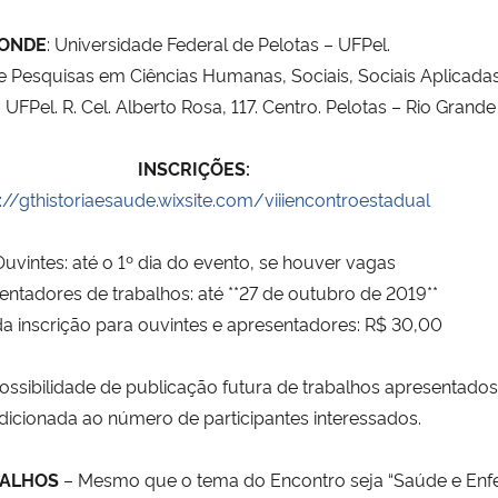
ONDE
: Universidade Federal de Pelotas – UFPel.
Pesquisas em Ciências Humanas, Sociais, Sociais Aplicadas,
 UFPel. R. Cel. Alberto Rosa, 117. Centro. Pelotas – Rio Grande
INSCRIÇÕES:
://gthistoriaesaude.wixsite.com/viiiencontroestadual
uvintes: até o 1º dia do evento, se houver vagas
ntadores de trabalhos: até **27 de outubro de 2019**
da inscrição para ouvintes e apresentadores: R$ 30,00
possibilidade de publicação futura de trabalhos apresentado
dicionada ao número de participantes interessados.
BALHOS
– Mesmo que o tema do Encontro seja “Saúde e Enfe