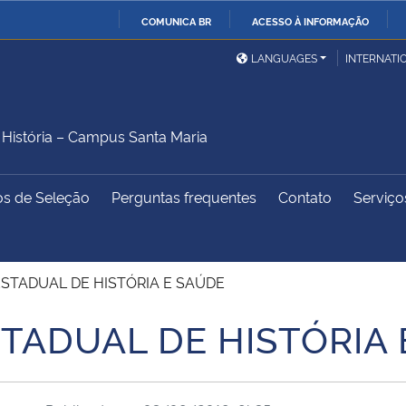
COMUNICA BR
ACESSO À INFORMAÇÃO
Ministério da Defesa
Ministério das Relações
Mini
IR
LANGUAGES
INTERNATI
Exteriores
PARA
O
Ministério da Cidadania
Ministério da Saúde
Mini
CONTEÚDO
istória – Campus Santa Maria
os de Seleção
Perguntas frequentes
Contato
Serviço
Ministério do
Controladoria-Geral da
Mini
Desenvolvimento Regional
União
Famí
Hum
ESTADUAL DE HISTÓRIA E SAÚDE
Advocacia-Geral da União
Banco Central do Brasil
Plan
STADUAL DE HISTÓRIA