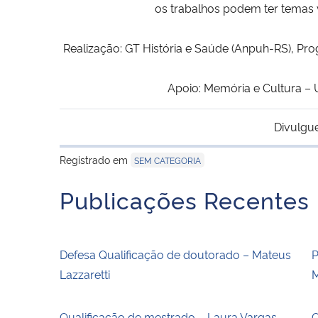
os trabalhos podem ter temas 
Realização: GT História e Saúde (Anpuh-RS), P
Apoio: Memória e Cultura –
Divulgu
Registrado em
SEM CATEGORIA
Publicações Recentes
Defesa Qualificação de doutorado – Mateus
P
Lazzaretti
M
Qualificação de mestrado – Laura Vargas
Q