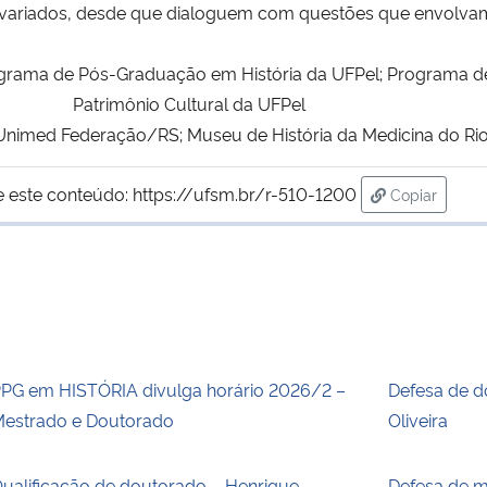
variados, desde que dialoguem com questões que envolvam 
rograma de Pós-Graduação em História da UFPel; Programa 
Patrimônio Cultural da UFPel
 Unimed Federação/RS; Museu de História da Medicina do Ri
e este conteúdo:
https://ufsm.br/r-510-1200
Copiar
para área d
PG em HISTÓRIA divulga horário 2026/2 –
Defesa de d
estrado e Doutorado
Oliveira
ualificação de doutorado – Henrique
Defesa de m