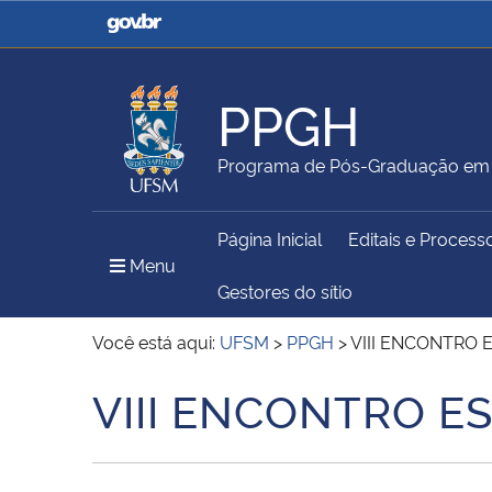
Casa Civil
Ministério da Justiça e
Segurança Pública
PPGH
Ministério da Agricultura,
Ministério da Educação
Programa de Pós-Graduação em H
Pecuária e Abastecimento
Página Inicial
Editais e Process
Ministério do Meio Ambiente
Ministério do Turismo
Menu Principal do Sítio
Menu
Gestores do sítio
Você está aqui:
UFSM
>
PPGH
>
VIII ENCONTRO 
Secretaria de Governo
Gabinete de Segurança
VIII ENCONTRO E
Início do conteúdo
Institucional