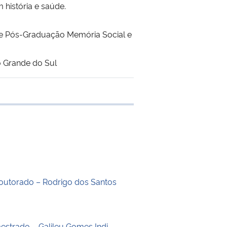
história e saúde.
de Pós-Graduação Memória Social e
o Grande do Sul
e transferência
outorado – Rodrigo dos Santos
estrado – Galileu Gomes Indi