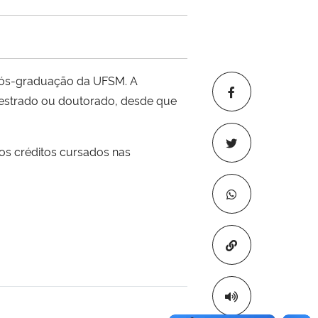
e pós-graduação da UFSM. A
mestrado ou doutorado, desde que
os créditos cursados nas
Copiar para áre