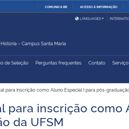
COMUNICA BR
ACESSO À INFORMAÇÃO
Ministério da Defesa
Ministério das Relações
Mini
IR
LANGUAGES
INTERNATI
Exteriores
PARA
O
Ministério da Cidadania
Ministério da Saúde
Mini
CONTEÚDO
istória – Campus Santa Maria
os de Seleção
Perguntas frequentes
Contato
Serviço
Ministério do
Controladoria-Geral da
Mini
Desenvolvimento Regional
União
Famí
Hum
ital para inscrição como Aluno Especial I para pós-graduaç
Advocacia-Geral da União
Banco Central do Brasil
Plan
al para inscrição como 
ão da UFSM