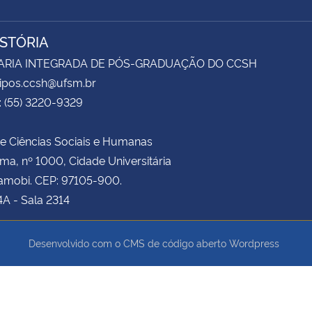
ISTÓRIA
ARIA INTEGRADA DE PÓS-GRADUAÇÃO DO CCSH
sipos.ccsh@ufsm.br
: (55) 3220-9329
e Ciências Sociais e Humanas
ima, nº 1000, Cidade Universitária
amobi. CEP: 97105-900.
4A - Sala 2314
Desenvolvido com o CMS de código aberto
Wordpress