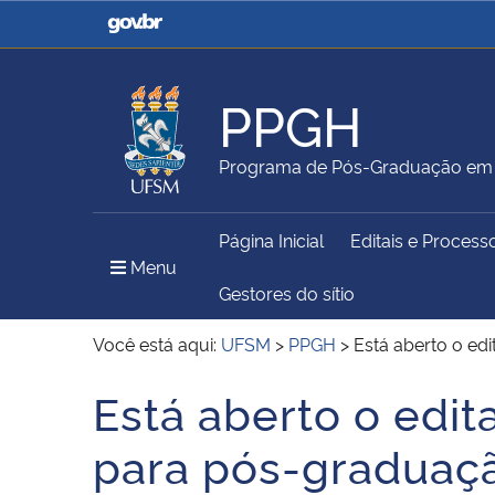
Casa Civil
Ministério da Justiça e
Segurança Pública
PPGH
Ministério da Agricultura,
Ministério da Educação
Programa de Pós-Graduação em H
Pecuária e Abastecimento
Página Inicial
Editais e Process
Ministério do Meio Ambiente
Ministério do Turismo
Menu Principal do Sítio
Menu
Gestores do sítio
Você está aqui:
UFSM
>
PPGH
>
Está aberto o ed
Secretaria de Governo
Gabinete de Segurança
Está aberto o edit
Início do conteúdo
Institucional
para pós-graduaç