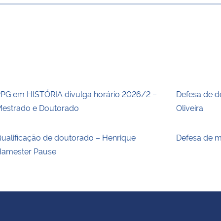
para área d
PG em HISTÓRIA divulga horário 2026/2 –
Defesa de d
estrado e Doutorado
Oliveira
ualificação de doutorado – Henrique
Defesa de m
amester Pause