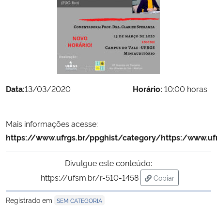
Secretaria-Geral
Secretaria de Governo
Gabinete de Segurança Institucional
Data:
13/03/2020
Horário:
10:00 horas
Advocacia-Geral da União
Mais informações acesse:
Banco Central do Brasil
https://www.ufrgs.br/ppghist/category/https:/www.ufr
Planalto
Divulgue este conteúdo:
https://ufsm.br/r-510-1458
Copiar
para área de tran
Registrado em
SEM CATEGORIA