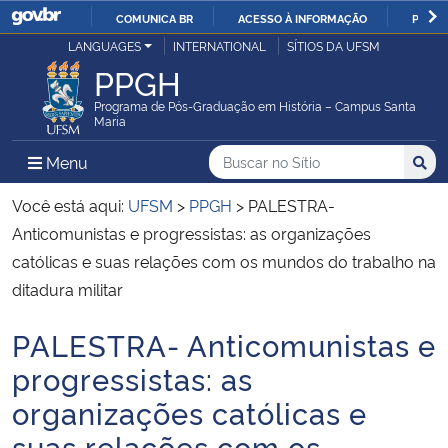
COMUNICA BR
ACESSO À INFORMAÇÃO
PARTI
Casa Civil
LANGUAGES
INTERNATIONAL
SÍTIOS DA UFSM
IR
PPGH
PARA
Ministério da Justiça e Segurança Pública
O
Programa de Pós-Graduação em História – Campus Santa
Maria
CONTEÚDO
Ministério da Defesa
Buscar no no Sítio
Busca
Busca:
Menu Principal do Sítio
Menu
Busc
Ministério das Relações Exteriores
Você está aqui:
UFSM
>
PPGH
>
PALESTRA-
Anticomunistas e progressistas: as organizações
Ministério da Economia
católicas e suas relações com os mundos do trabalho na
ditadura militar
Ministério da Infraestrutura
PALESTRA- Anticomunistas e
Início do conteúdo
Ministério da Agricultura, Pecuária e Abastecimento
progressistas: as
organizações católicas e
Ministério da Educação
suas relações com os