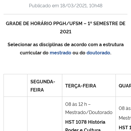
Publicado em
18/03/2021, 10h48
Ministério da Cidadania
Ministério da Saúde
GRADE DE HORÁRIO PPGH/UFSM – 1º SEMESTRE DE
2021
Ministério de Minas e Energia
Selecionar as disciplinas de acordo com a estrutura
Ministério da Ciência, Tecnologia, Inovações e Comunicações
curricular do
mestrado
ou do
doutorado
.
Ministério do Meio Ambiente
SEGUNDA-
Ministério do Turismo
TERÇA-FEIRA
QUAR
FEIRA
Ministério do Desenvolvimento Regional
08 às 12 h –
08 às
Mestrado/Doutorado
Controladoria-Geral da União
Mest
HST 1078 História
HST 
Ministério da Mulher, da Família e dos Direitos Humanos
Poder e Cultura