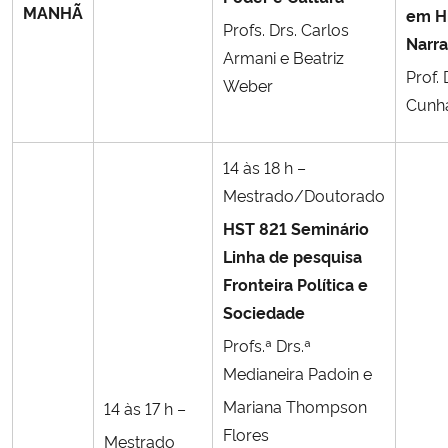
MANHÃ
em Hi
Profs. Drs. Carlos
Narra
Secretaria-Geral
Armani e Beatriz
Prof. 
Weber
Secretaria de Governo
Cunh
Gabinete de Segurança Institucional
14 às 18 h –
Mestrado/Doutorado
Advocacia-Geral da União
HST 821 Seminário
Linha de pesquisa
Banco Central do Brasil
Fronteira Política e
Sociedade
Planalto
Profs.ª Drs.ª
Medianeira Padoin e
Mariana Thompson
14 às 17 h –
Flores
Mestrado