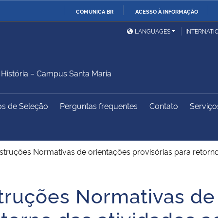
COMUNICA BR
ACESSO À INFORMAÇÃO
Ministério da Defesa
Ministério das Relações
Mini
IR
LANGUAGES
INTERNATI
Exteriores
PARA
O
Ministério da Cidadania
Ministério da Saúde
Mini
CONTEÚDO
istória – Campus Santa Maria
os de Seleção
Perguntas frequentes
Contato
Serviço
Ministério do
Controladoria-Geral da
Mini
Desenvolvimento Regional
União
Famí
Hum
struções Normativas de orientações provisórias para retorn
Advocacia-Geral da União
Banco Central do Brasil
Plan
truções Normativas de