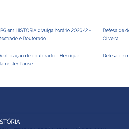
PG em HISTÓRIA divulga horário 2026/2 –
Defesa de d
estrado e Doutorado
Oliveira
ualificação de doutorado – Henrique
Defesa de m
amester Pause
ISTÓRIA