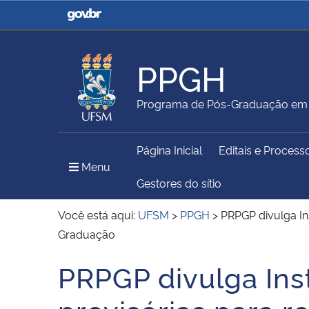
Casa Civil
Ministério da Justiça e
Segurança Pública
PPGH
Ministério da Agricultura,
Ministério da Educação
Programa de Pós-Graduação em H
Pecuária e Abastecimento
Página Inicial
Editais e Process
Ministério do Meio Ambiente
Ministério do Turismo
Menu Principal do Sítio
Menu
Gestores do sítio
Você está aqui:
UFSM
>
PPGH
>
PRPGP divulga In
Graduação
Secretaria de Governo
Gabinete de Segurança
Institucional
PRPGP divulga Ins
Início do conteúdo