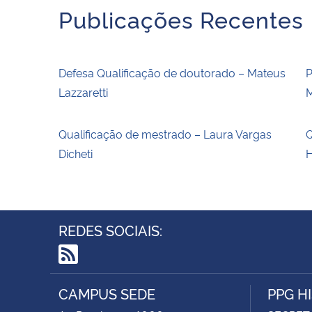
Publicações Recentes
Defesa Qualificação de doutorado – Mateus
P
Lazzaretti
M
Qualificação de mestrado – Laura Vargas
Q
Dicheti
H
REDES SOCIAIS:
RSS
CAMPUS SEDE
PPG H