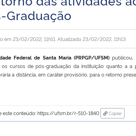
retorno das atividades 
ós-Graduação
do em
23/02/2022, 11h11
. Atualizado
23/02/2022, 11h13
sidade Federal de Santa Maria (PRPGP/UFSM)
publicou, n
 os cursos de pós-graduação da instituição quanto a a 
rária a distância, em caráter provisório, para o retorno pre
e este conteúdo:
https://ufsm.br/r-510-1840
Copiar
para área d