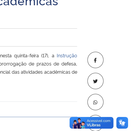
acadêmicas
esta quinta-feira (17), a
Instrução
prorrogação de prazos de defesa,
sencial das atividades acadêmicas de
e transferência
Copiar para áre