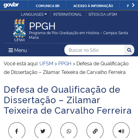
COMUNICA BR
ACESSO À INFORMAÇÃO
PARTI
Casa Civil
LANGUAGES
INTERNATIONAL
SÍTIOS DA UFSM
IR
PPGH
PARA
Ministério da Justiça e Segurança Pública
O
Programa de Pós-Graduação em História – Campus Santa
Maria
CONTEÚDO
Ministério da Defesa
Buscar no no Sítio
Busca
Busca:
Menu Principal do Sítio
Menu
Busc
Ministério das Relações Exteriores
Você está aqui:
UFSM
>
PPGH
>
Defesa de Qualificação
de Dissertação – Zilamar Teixeira de Carvalho Ferreira
Ministério da Economia
Defesa de Qualificação de
Início do conteúdo
Ministério da Infraestrutura
Dissertação – Zilamar
Teixeira de Carvalho Ferreira
Ministério da Agricultura, Pecuária e Abastecimento
Ministério da Educação
Copiar para área 