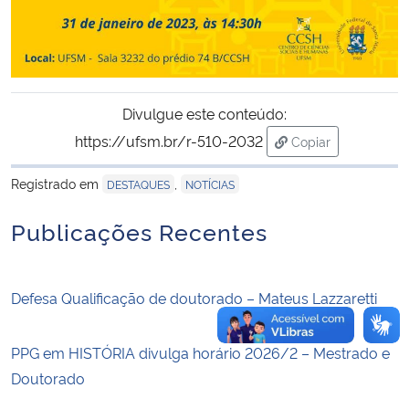
Secretaria-Geral
Secretaria de Governo
Divulgue este conteúdo:
https://ufsm.br/r-510-2032
Gabinete de Segurança Institucional
Copiar
para área de tran
Registrado em
,
DESTAQUES
NOTÍCIAS
Advocacia-Geral da União
Publicações Recentes
Banco Central do Brasil
Planalto
Defesa Qualificação de doutorado – Mateus Lazzaretti
PPG em HISTÓRIA divulga horário 2026/2 – Mestrado e
Doutorado