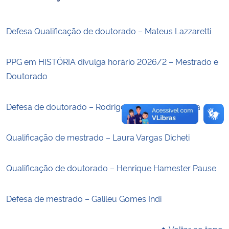
Secretaria-Geral
Defesa Qualificação de doutorado – Mateus Lazzaretti
Secretaria de Governo
PPG em HISTÓRIA divulga horário 2026/2 – Mestrado e
Doutorado
Gabinete de Segurança Institucional
Advocacia-Geral da União
Defesa de doutorado – Rodrigo dos Santos Oliveira
Banco Central do Brasil
Qualificação de mestrado – Laura Vargas Dicheti
Planalto
Qualificação de doutorado – Henrique Hamester Pause
Defesa de mestrado – Galileu Gomes Indi
Voltar ao topo