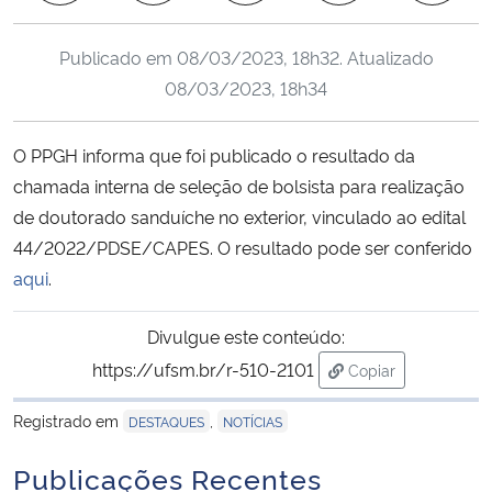
Ministério da Cidadania
Publicado em
08/03/2023, 18h32
. Atualizado
Ministério da Saúde
08/03/2023, 18h34
Ministério de Minas e Energia
O PPGH informa que foi publicado o resultado da
chamada interna de seleção de bolsista para realização
Ministério da Ciência, Tecnologia, Inovações e Comunicações
de doutorado sanduíche no exterior, vinculado ao edital
44/2022/PDSE/CAPES. O resultado pode ser conferido
Ministério do Meio Ambiente
aqui
.
Ministério do Turismo
Divulgue este conteúdo:
https://ufsm.br/r-510-2101
Ministério do Desenvolvimento Regional
Copiar
para área de tran
Registrado em
,
DESTAQUES
NOTÍCIAS
Controladoria-Geral da União
Publicações Recentes
Ministério da Mulher, da Família e dos Direitos Humanos