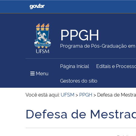
Casa Civil
Ministério da Justiça e
Segurança Pública
PPGH
Ministério da Agricultura,
Ministério da Educação
Programa de Pós-Graduação em H
Pecuária e Abastecimento
Página Inicial
Editais e Process
Ministério do Meio Ambiente
Ministério do Turismo
Menu Principal do Sítio
Menu
Gestores do sítio
Você está aqui:
UFSM
>
PPGH
>
Defesa de Mestrad
Secretaria de Governo
Gabinete de Segurança
Defesa de Mestrado
Início do conteúdo
Institucional