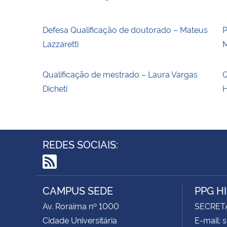
Defesa Qualificação de doutorado – Mateus
P
Lazzaretti
M
Qualificação de mestrado – Laura Vargas
Q
Dicheti
H
REDES SOCIAIS:
RSS
CAMPUS SEDE
PPG H
Av. Roraima nº 1000
SECRET
Cidade Universitária
E-mail: 