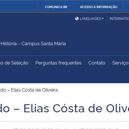
COMUNICA BR
ACESSO À INFORMAÇÃO
Ministério da Defesa
Ministério das Relações
Mini
IR
LANGUAGES
INTERNATI
Exteriores
PARA
O
Ministério da Cidadania
Ministério da Saúde
Mini
CONTEÚDO
istória – Campus Santa Maria
os de Seleção
Perguntas frequentes
Contato
Serviço
Ministério do
Controladoria-Geral da
Mini
Desenvolvimento Regional
União
Famí
Hum
o – Elias Cósta de Oliveira
Advocacia-Geral da União
Banco Central do Brasil
Plan
 – Elias Cósta de Oliv