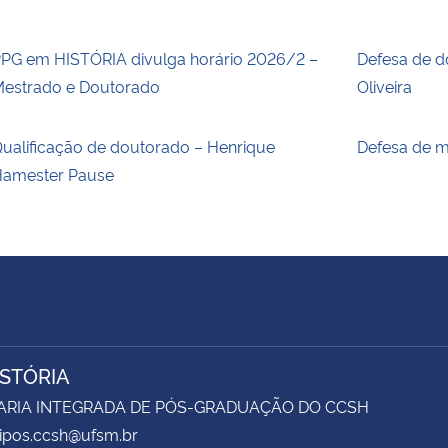
PG em HISTÓRIA divulga horário 2026/2 –
Defesa de d
estrado e Doutorado
Oliveira
ualificação de doutorado – Henrique
Defesa de m
amester Pause
ISTÓRIA
ARIA INTEGRADA DE PÓS-GRADUAÇÃO DO CCSH
sipos.ccsh@ufsm.br