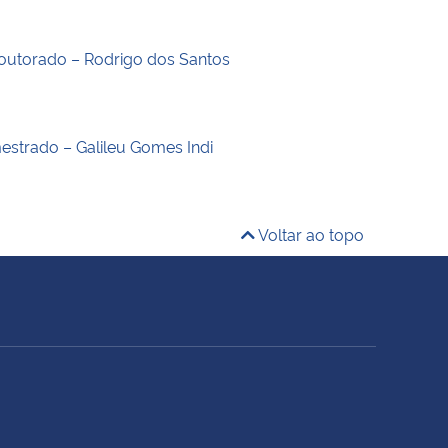
outorado – Rodrigo dos Santos
estrado – Galileu Gomes Indi
Voltar ao topo