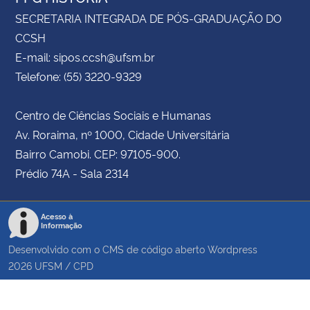
SECRETARIA INTEGRADA DE PÓS-GRADUAÇÃO DO
CCSH
E-mail: sipos.ccsh@ufsm.br
Telefone: (55) 3220-9329
Centro de Ciências Sociais e Humanas
Av. Roraima, nº 1000, Cidade Universitária
Bairro Camobi. CEP: 97105-900.
Prédio 74A - Sala 2314
Acesso à
Informação
Desenvolvido com o CMS de código aberto
Wordpress
2026
UFSM
/
CPD