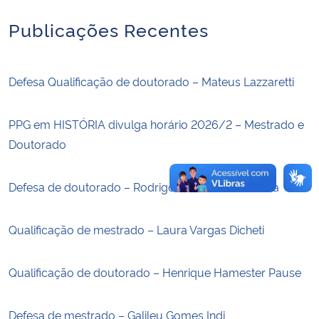
Publicações Recentes
Secretaria-Geral
Secretaria de Governo
Defesa Qualificação de doutorado – Mateus Lazzaretti
Gabinete de Segurança Institucional
PPG em HISTÓRIA divulga horário 2026/2 – Mestrado e
Doutorado
Advocacia-Geral da União
Banco Central do Brasil
Defesa de doutorado – Rodrigo dos Santos Oliveira
Planalto
Qualificação de mestrado – Laura Vargas Dicheti
Qualificação de doutorado – Henrique Hamester Pause
Defesa de mestrado – Galileu Gomes Indi