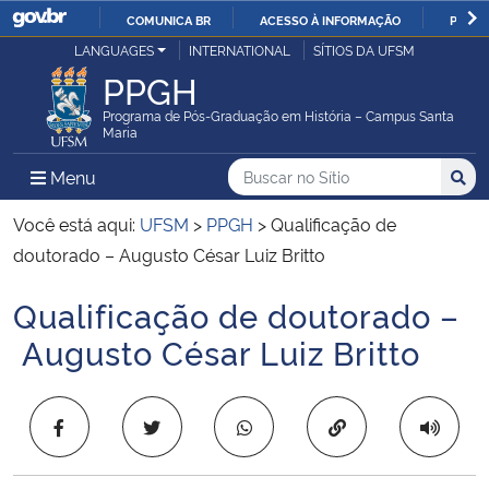
COMUNICA BR
ACESSO À INFORMAÇÃO
PARTI
Casa Civil
LANGUAGES
INTERNATIONAL
SÍTIOS DA UFSM
IR
PPGH
PARA
Ministério da Justiça e Segurança Pública
O
Programa de Pós-Graduação em História – Campus Santa
Maria
CONTEÚDO
Ministério da Defesa
Buscar no no Sítio
Busca
Busca:
Menu Principal do Sítio
Menu
Busc
Ministério das Relações Exteriores
Você está aqui:
UFSM
>
PPGH
>
Qualificação de
doutorado – Augusto César Luiz Britto
Ministério da Economia
Qualificação de doutorado –
Início do conteúdo
Ministério da Infraestrutura
Augusto César Luiz Britto
Ministério da Agricultura, Pecuária e Abastecimento
Copiar para área 
Ministério da Educação