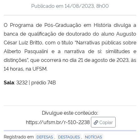
Publicado em
14/08/2023, 8h00
Ministério da Cidadania
Ministério da Saúde
O Programa de Pós-Graduação em História divulga a
banca de qualificação de doutorado do aluno Augusto
Ministério de Minas e Energia
César Luiz Britto, com o título “Narrativas públicas sobre
Alberto Pasqualini e a narrativa de si: similitudes e
Ministério da Ciência, Tecnologia, Inovações e Comunicações
distinções”, que ocorrerá no dia 21 de agosto de 2023, às
14 horas, na UFSM.
Ministério do Meio Ambiente
Sala
:
3232 | prédio 74B
Ministério do Turismo
Ministério do Desenvolvimento Regional
Divulgue este conteúdo:
https://ufsm.br/r-510-2238
Controladoria-Geral da União
Copiar
para área de tran
Registrado em
,
,
DEFESAS
DESTAQUES
NOTÍCIAS
Ministério da Mulher, da Família e dos Direitos Humanos