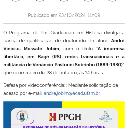
Ministério da Cidadania
Publicado em
23/10/2024, 11h09
Ministério da Saúde
O Programa de Pós-Graduação em História divulga a
Ministério de Minas e Energia
banca de qualificação de doutorado do aluno
André
Vinicius Mossate Jobim
, com o título “
A imprensa
Ministério da Ciência, Tecnologia, Inovações e Comunicações
libertária, em Bagé (RS): redes transnacionais e a
militância de Venâncio Pastorini Sobrinho (1889-1930)
”,
Ministério do Meio Ambiente
que ocorrerá no dia 28 de outubro, às 14 horas.
Ministério do Turismo
Defesa por videoconferência: : Mediante solicitação de
acesso por e-mail:
andre.jobim@acad.ufsm.br
Ministério do Desenvolvimento Regional
Controladoria-Geral da União
Ministério da Mulher, da Família e dos Direitos Humanos