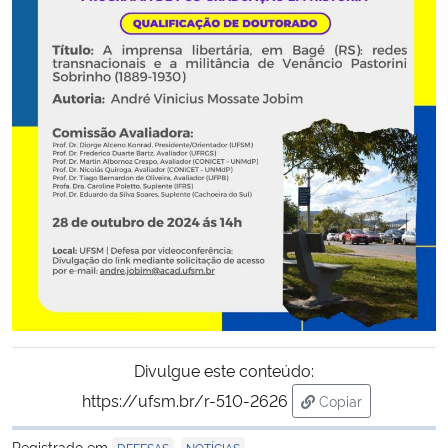
Secretaria-Geral
Secretaria de Governo
Gabinete de Segurança Institucional
Advocacia-Geral da União
Banco Central do Brasil
Planalto
Divulgue este conteúdo:
https://ufsm.br/r-510-2626
Copiar
para área de tran
Registrado em
,
DEFESAS
NOTÍCIAS